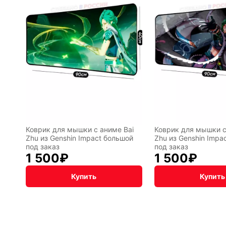
чная упаковка
Коврик для мышки с аниме Bai
Коврик для мышки с
Zhu из Genshin Impact большой
Zhu из Genshin Impa
под заказ
под заказ
1 500
₽
1 500
₽
Купить
Купить