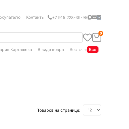
окупателю
Контакты
+7 915 228-39-95
0
ария Карташева
В виде ковра
Восточный стиль
Все
Кудряшка
Товаров на странице: