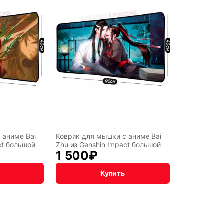
y
рт
 аниме Bai
Коврик для мышки с аниме Bai
ct большой
Zhu из Genshin Impact большой
1 500
₽
Купить