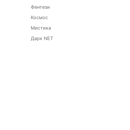
Фентези
Космос
Мистика
Симво
года
Дарк NET
Профе
Восто
стиль
Разное