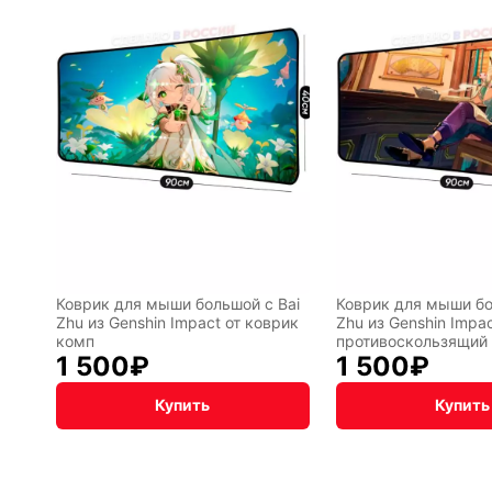
лы
Hot
Горячие
Wheels
клавиши
ссии
Мария
В виде
Карташева
ковра
Коврик для мыши большой с Bai
Коврик для мыши бо
Zhu из Genshin Impact от коврик
Zhu из Genshin Impa
комп
противоскользящий
чный
Кудряшка
INariArt
1 500
₽
1 500
₽
Купить
Купить
По
CHERVO