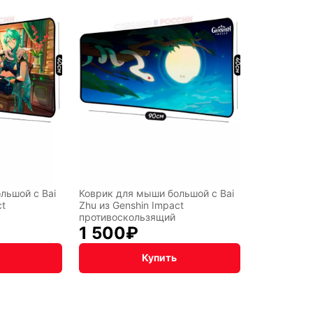
льшой с Bai
Коврик для мыши большой с Bai
ct
Zhu из Genshin Impact
противоскользящий
1 500
₽
Купить
NNYI