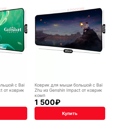
льшой с Bai
Коврик для мыши большой с Bai
ct от коврик
Zhu из Genshin Impact от коврик
комп
1 500
₽
Купить