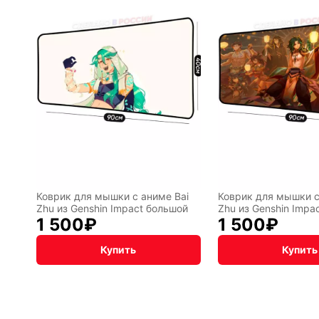
мотивам
BadStor
игр
Аниме
Транспо
Текущий:
Колумбус
акция
Фентези
Космос
Коврик для мышки с аниме Bai
Коврик для мышки с
Zhu из Genshin Impact большой
Zhu из Genshin Impa
1 500
₽
1 500
₽
ка
Дарк
NET
Купить
Купить