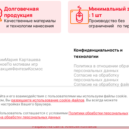
Долговечная
Минимальный з
продукция
: 1 шт
Качественные материалы
Производство без
и технологии нанесения
ограничений по ти
Конфиденциальность и
технологии
ии
Мария Карташева
ное
По мотивам игр
Политика в отношении обра
ракция
Фентези
Космос
персональных данных
Согласие на обработку
персональных данных
Согласие на обработку фай
cookies
 KOVRIK-KOMP
йта и его взаимодействия с пользователями мы используем файлы cookie.
ом, Вы
разрешаете использование cookie-файлов
. Вы всегда можете
 настройках Вашего браузера.
 Пользователь соглашается с условиями
Политики обработки персональных
на обработку персональных данных
Разработка сайта: Алексей Колпаков