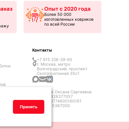
аказ
Опыт с 2020 года
Более 50 000
изготовленных ковриков
по всей России
ражу
Контакты
+7 915 228-39-95
г. Москва, метро
ботки
Волгоградский, проспект
Скотопрогонная 35с1
лов
ИП Кличук Оксана Сергеевна
ИНН: 773428377057
ОГРН: 323774600160161
ОКТМО: 45387000
Принять