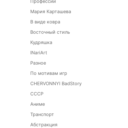
Профессии
Мария Карташева
В виде ковра
Восточный стиль
Кудряшка
INariArt
Разное
По мотивам игр
CHERVONNYI BadStory
СССР
Аниме
Транспорт
Абстракция