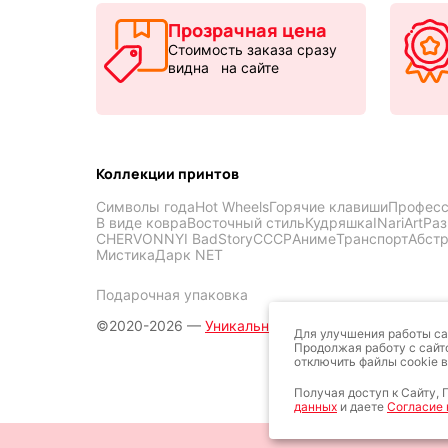
Прозрачная цена
Стоимость заказа сразу
видна на сайте
Коллекции принтов
Символы года
Hot Wheels
Горячие клавиши
Професс
В виде ковра
Восточный стиль
Кудряшка
INariArt
Раз
CHERVONNYI BadStory
СССР
Аниме
Транспорт
Абст
Мистика
Дарк NET
Подарочная упаковка
©2020-2026 —
Уникальные коврики для мыши —
Для улучшения работы са
Продолжая работу с сайт
отключить файлы cookie в
Получая доступ к Сайту,
данных
и даете
Согласие 