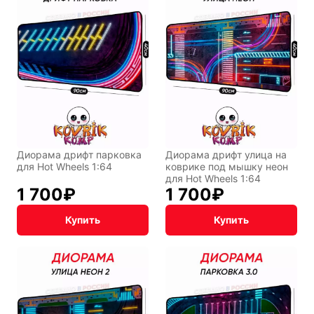
Диорама дрифт парковка
Диорама дрифт улица на
для Hot Wheels 1:64
коврике под мышку неон
для Hot Wheels 1:64
1 700
₽
1 700
₽
Купить
Купить