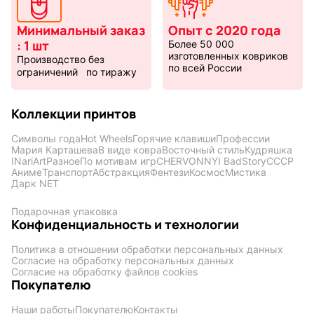
Минимальный заказ
Опыт с 2020 года
: 1 шт
Более 50 000
изготовленных ковриков
Производство без
по всей России
ограничений по тиражу
Коллекции принтов
Символы года
Hot Wheels
Горячие клавиши
Профессии
Мария Карташева
В виде ковра
Восточный стиль
Кудряшка
INariArt
Разное
По мотивам игр
CHERVONNYI BadStory
СССР
Аниме
Транспорт
Абстракция
Фентези
Космос
Мистика
Дарк NET
Подарочная упаковка
Конфиденциальность и технологии
Политика в отношении обработки персональных данных
Согласие на обработку персональных данных
Согласие на обработку файлов cookies
Покупателю
Наши работы
Покупателю
Контакты