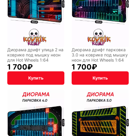
Символы
Hot Wheels
Диорама дрифт улица 2 на
Диорама дрифт парковка
года
коврике под мышку неон
3.0 на коврике под мышку
для Hot Wheels 1:64
неон для Hot Wheels 1:64
1 700
₽
1 700
₽
Купить
Купить
Горячие
Профессии
клавиши
Мария
В виде
Карташева
ковра