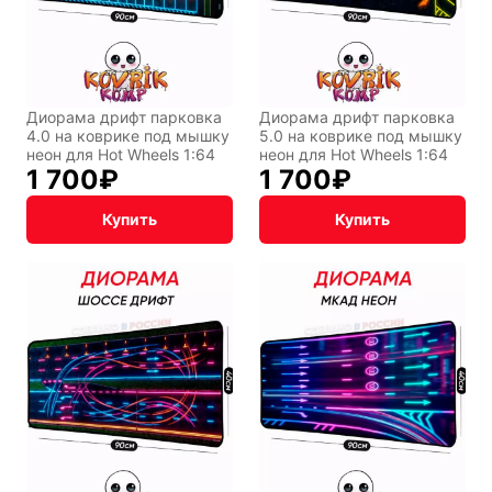
Восточный
Кудряшка
стиль
Диорама дрифт парковка
Диорама дрифт парковка
INariArt
Разное
4.0 на коврике под мышку
5.0 на коврике под мышку
неон для Hot Wheels 1:64
неон для Hot Wheels 1:64
1 700
₽
1 700
₽
Купить
Купить
По мотивам
CHERVONNYI
игр
BadStory
Текущий:
Колумбус
СССР
Аниме
Транспорт
Абстракция