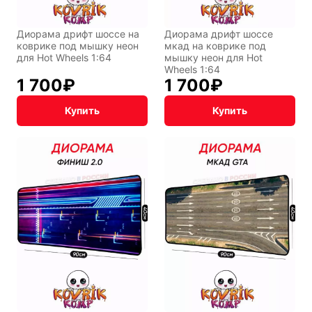
Диорама дрифт шоссе на
Диорама дрифт шоссе
Фентези
Космос
коврике под мышку неон
мкад на коврике под
для Hot Wheels 1:64
мышку неон для Hot
Wheels 1:64
1 700
₽
1 700
₽
Купить
Купить
Мистика
Дарк NET
Подарочная
упаковка