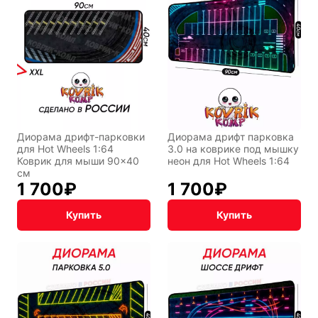
Диорама дрифт-парковки
Диорама дрифт парковка
Символы
Hot Wheels
для Hot Wheels 1:64
3.0 на коврике под мышку
года
Коврик для мыши 90×40
неон для Hot Wheels 1:64
см
1 700
₽
1 700
₽
Горячие
Профессии
Купить
Купить
клавиши
Мария
В виде
Карташева
ковра