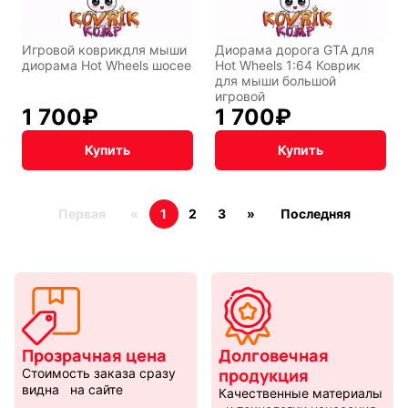
Игровой коврикдля мыши
Диорама дорога GTA для
диорама Hot Wheels шосее
Hot Wheels 1:64 Коврик
для мыши большой
игровой
1 700
₽
1 700
₽
Купить
Купить
Первая
«
1
2
3
»
Последняя
Прозрачная цена
Долговечная
продукция
Стоимость заказа сразу
видна на сайте
Качественные материалы