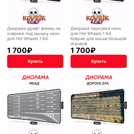
Диорама дрифт финиш на
Диорама парковка неон
Фентези
Космос
коврике под мышку неон
для Hot Wheels 1:64
для Hot Wheels 1:64
Коврик для мыши большой
игровой
1 700
₽
1 700
₽
Мистика
Дарк NET
Купить
Купить
Подарочная
упаковка