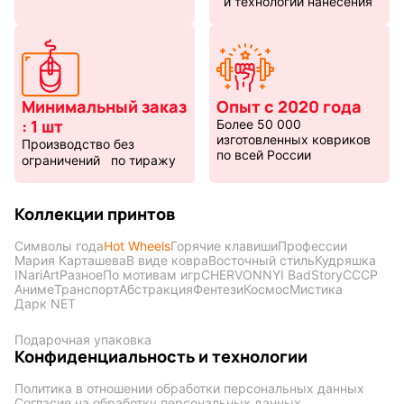
и технологии нанесения
Минимальный заказ
Опыт с 2020 года
: 1 шт
Более 50 000
изготовленных ковриков
Производство без
по всей России
ограничений по тиражу
Коллекции принтов
Символы года
Hot Wheels
Горячие клавиши
Профессии
Мария Карташева
В виде ковра
Восточный стиль
Кудряшка
INariArt
Разное
По мотивам игр
CHERVONNYI BadStory
СССР
Аниме
Транспорт
Абстракция
Фентези
Космос
Мистика
Дарк NET
Подарочная упаковка
Конфиденциальность и технологии
Политика в отношении обработки персональных данных
Согласие на обработку персональных данных