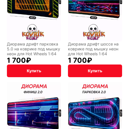
Восточный
Кудряшка
стиль
INariArt
Разное
Диорама дрифт парковка
Диорама дрифт шоссе на
5.0 на коврике под мышку
коврике под мышку неон
неон для Hot Wheels 1:64
для Hot Wheels 1:64
1 700
₽
1 700
₽
Купить
Купить
По мотивам
CHERVONNYI
игр
BadStory
Текущий:
Помона
СССР
Аниме
Транспорт
Абстракция