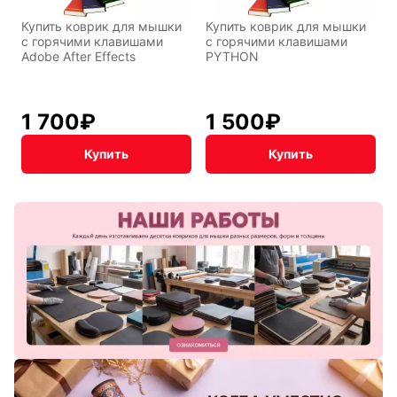
Символы
Hot Wheels
Купить коврик для мышки
Купить коврик для мышки
Д
года
с горячими клавишами
с горячими клавишами
н
Adobe After Effects
PYTHON
н
Горячие
Профессии
1 700
₽
1 500
₽
клавиши
Купить
Купить
Мария
В виде
Карташева
ковра
Восточный
Кудряшка
стиль
INariArt
Разное