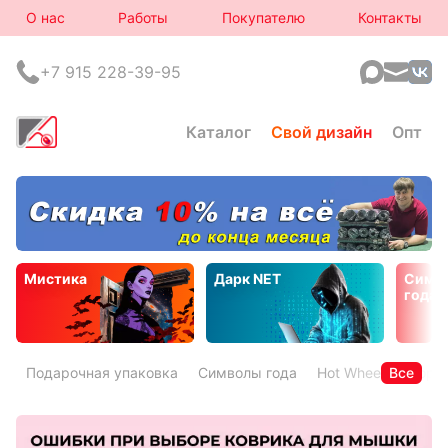
О нас
Работы
Покупателю
Контакты
+7 915 228-39-95
Каталог
Свой дизайн
Опт
Мистика
Дарк NET
Симв
года
Подарочная упаковка
Символы года
Hot Wheels
Все
Горя