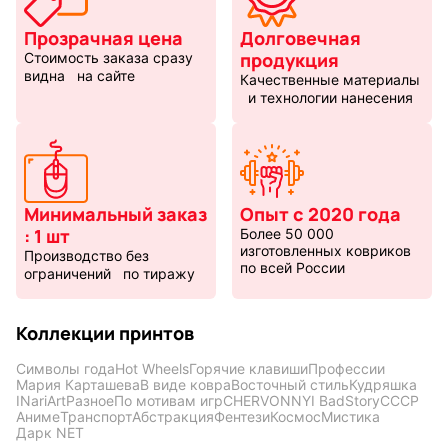
Прозрачная цена
Долговечная
продукция
Стоимость заказа сразу
видна на сайте
Качественные материалы
и технологии нанесения
Минимальный заказ
Опыт с 2020 года
: 1 шт
Более 50 000
изготовленных ковриков
Производство без
по всей России
ограничений по тиражу
Коллекции принтов
Символы года
Hot Wheels
Горячие клавиши
Профессии
Мария Карташева
В виде ковра
Восточный стиль
Кудряшка
INariArt
Разное
По мотивам игр
CHERVONNYI BadStory
СССР
Аниме
Транспорт
Абстракция
Фентези
Космос
Мистика
Дарк NET