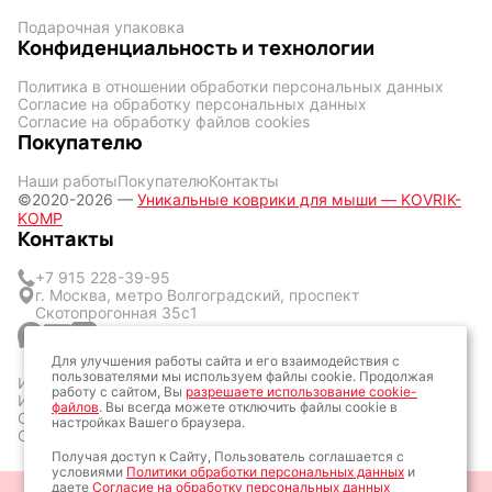
Подарочная упаковка
Конфиденциальность и технологии
Политика в отношении обработки персональных данных
Согласие на обработку персональных данных
Согласие на обработку файлов cookies
Покупателю
Наши работы
Покупателю
Контакты
©2020-2026 —
Уникальные коврики для мыши — KOVRIK-
KOMP
Контакты
+7 915 228-39-95
г. Москва, метро Волгоградский, проспект
Скотопрогонная 35с1
Для улучшения работы сайта и его взаимодействия с
пользователями мы используем файлы cookie. Продолжая
ИП Кличук Оксана Сергеевна
работу с сайтом, Вы
разрешаете использование cookie-
ИНН: 773428377057
файлов
. Вы всегда можете отключить файлы cookie в
ОГРН: 323774600160161
настройках Вашего браузера.
ОКТМО: 45387000
Получая доступ к Сайту, Пользователь соглашается с
условиями
Политики обработки персональных данных
и
даете
Согласие на обработку персональных данных
Разработка сайта: Алексей Колпаков