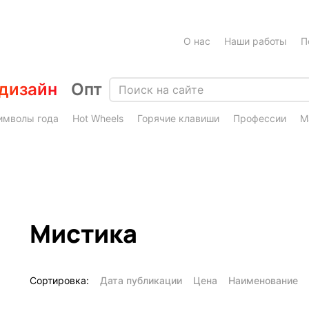
О нас
Наши работы
П
дизайн
Опт
имволы года
Hot Wheels
Горячие клавиши
Профессии
М
Мистика
Сортировка:
Дата публикации
Цена
Наименование