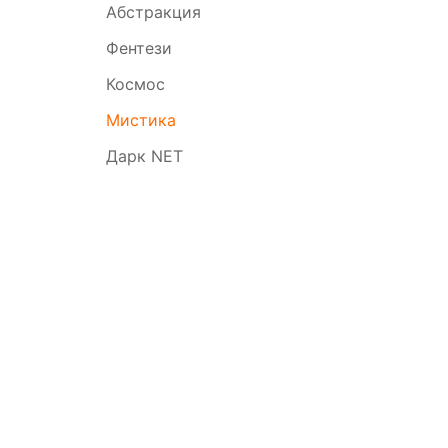
Абстракция
Фентези
Космос
Мистика
Дарк NET
Симво
года
Профе
Восто