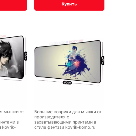
Купить
NNYI
y
рт
я мышки от
Большие коврики для мышки от
производителя с
интами в
захватывающими принтами в
 kovrik-
стиле фэнтэзи kovrik-komp.ru