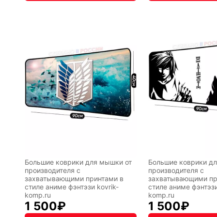
лы
Hot
Горячие
Wheels
клавиши
ссии
Мария
В виде
Большие коврики для мышки от
Большие коврики дл
Карташева
ковра
производителя с
производителя с
захватывающими принтами в
захватывающими пр
стиле аниме фэнтэзи kovrik-
стиле аниме фэнтэзи
komp.ru
komp.ru
1 500
₽
1 500
₽
чный
Кудряшка
INariArt