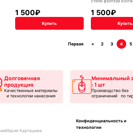
стиле фэнтэзи kovri
1 500
₽
1 500
₽
Купить
Купить
Первая
«
2
3
4
5
Долговечная
Минимальный з
продукция
: 1 шт
Качественные материалы
Производство без
и технологии нанесения
ограничений по ти
Конфиденциальность и
технологии
ии
Мария Карташева