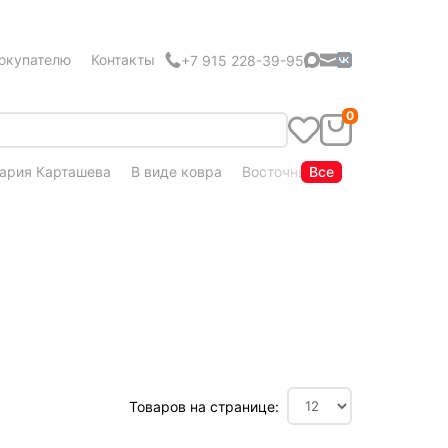
окупателю
Контакты
+7 915 228-39-95
0
ария Карташева
В виде ковра
Восточный стиль
Все
Кудряшка
Товаров на странице: