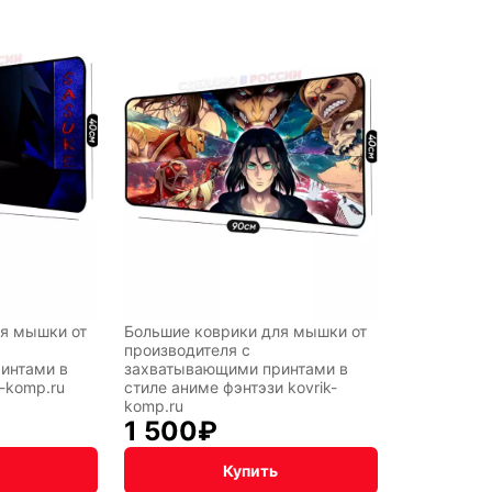
я мышки от
Большие коврики для мышки от
производителя с
интами в
захватывающими принтами в
k-komp.ru
стиле аниме фэнтэзи kovrik-
komp.ru
1 500
₽
Купить