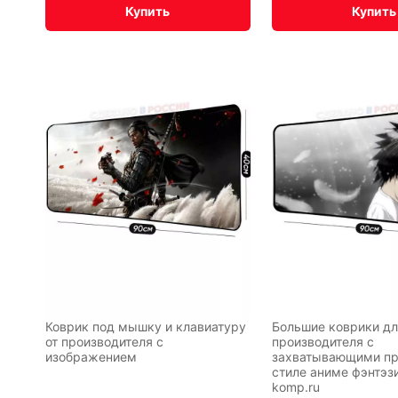
Купить
Купить
По
CHERVO
мотивам
BadStor
игр
Аниме
Транспо
Текущий:
Колумбус
акция
Фентези
Космос
Коврик под мышку и клавиатуру
Большие коврики дл
от производителя с
производителя с
изображением
захватывающими пр
стиле аниме фэнтэзи
ка
Дарк
komp.ru