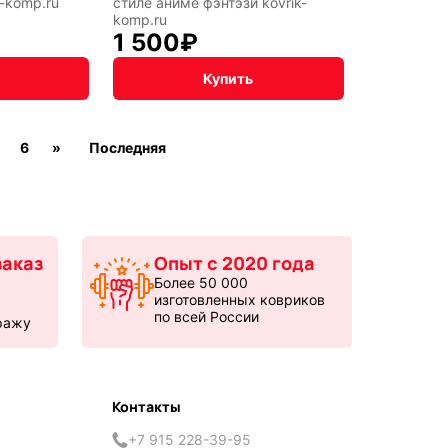
k-komp.ru
стиле аниме фэнтэзи kovrik-
komp.ru
1 500
₽
Купить
6
»
Последняя
аказ
Опыт с 2020 года
Более 50 000
изготовленных ковриков
по всей России
ражу
Контакты
+7 915 228-39-95