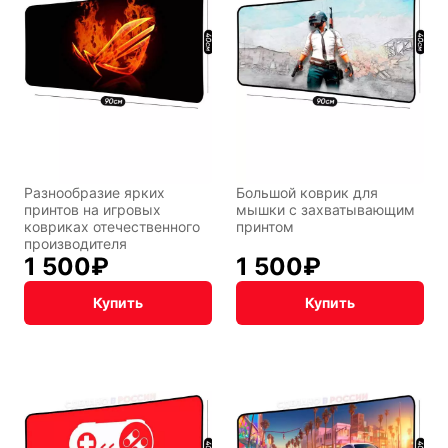
Разнообразие ярких
Большой коврик для
принтов на игровых
мышки c захватывающим
ковриках отечественного
принтом
Символы
Hot Wheels
года
производителя
1 500
₽
1 500
₽
Купить
Купить
Горячие
Профессии
клавиши
Мария
В виде
Карташева
ковра