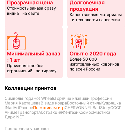
Прозрачная цена
Долговечная
продукция
Стоимость заказа сразу
видна на сайте
Качественные материалы
и технологии нанесения
Минимальный заказ
Опыт с 2020 года
: 1 шт
Более 50 000
изготовленных ковриков
Производство без
по всей России
ограничений по тиражу
Коллекции принтов
Символы года
Hot Wheels
Горячие клавиши
Профессии
Мария Карташева
В виде ковра
Восточный стиль
Кудряшка
INariArt
Разное
По мотивам игр
CHERVONNYI BadStory
СССР
Аниме
Транспорт
Абстракция
Фентези
Космос
Мистика
Дарк NET
Подарочная упаковка