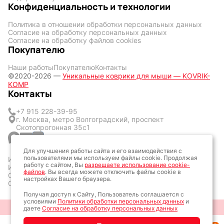
Конфиденциальность и технологии
Политика в отношении обработки персональных данных
Согласие на обработку персональных данных
Согласие на обработку файлов cookies
Покупателю
Наши работы
Покупателю
Контакты
©2020-2026 —
Уникальные коврики для мыши — KOVRIK-
KOMP
Контакты
+7 915 228-39-95
г. Москва, метро Волгоградский, проспект
Скотопрогонная 35с1
Для улучшения работы сайта и его взаимодействия с
пользователями мы используем файлы cookie. Продолжая
ИП Кличук Оксана Сергеевна
работу с сайтом, Вы
разрешаете использование cookie-
ИНН: 773428377057
файлов
. Вы всегда можете отключить файлы cookie в
ОГРН: 323774600160161
настройках Вашего браузера.
ОКТМО: 45387000
Получая доступ к Сайту, Пользователь соглашается с
условиями
Политики обработки персональных данных
и
Разработка сайта: Алексей Колпаков
даете
Согласие на обработку персональных данных