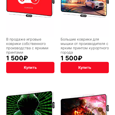
Восточный
Кудряшка
стиль
В продаже игровые
Большие коврики для
коврики собственного
мышки от производителя с
INariArt
Разное
производства с яркими
ярким принтом курортного
принтами
города
1 500
₽
1 500
₽
Купить
Купить
По мотивам
CHERVONNYI
игр
BadStory
Текущий:
Колумбус
СССР
Аниме