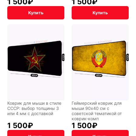
1 500
₽
1 500
₽
Мария
В виде
Купить
Купить
Карташева
ковра
Восточный
Кудряшка
стиль
INariArt
Разное
Коврик для мыши в стиле
Геймерский коврик для
По мотивам
CHERVONNYI
игр
BadStory
СССР: выбор толщины 3
мыши 90x40 см с
или 4 мм с доставкой
советской тематикой от
коврик-комп
1 500
₽
1 500
₽
Текущий:
Колумбус
СССР
Аниме