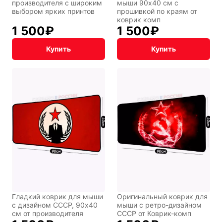
производителя с широким
мыши 90x40 см с
выбором ярких принтов
прошивкой по краям от
коврик комп
1 500
₽
1 500
₽
Купить
Купить
Символы
Hot Wheels
года
Горячие
Профессии
Гладкий коврик для мыши
Оригинальный коврик для
клавиши
с дизайном СССР, 90x40
мыши с ретро-дизайном
см от производителя
СССР от Коврик-комп