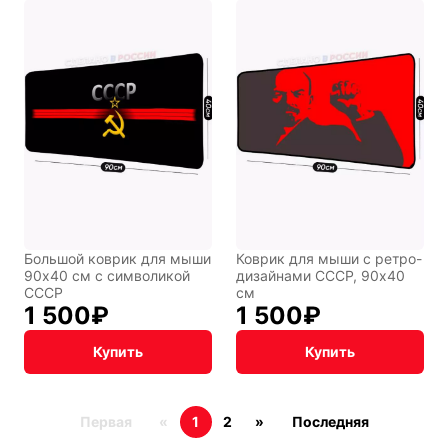
Подарочная
упаковка
Большой коврик для мыши
Коврик для мыши с ретро-
90x40 см с символикой
дизайнами СССР, 90x40
СССР
см
1 500
₽
1 500
₽
Купить
Купить
Первая
«
1
2
»
Последняя