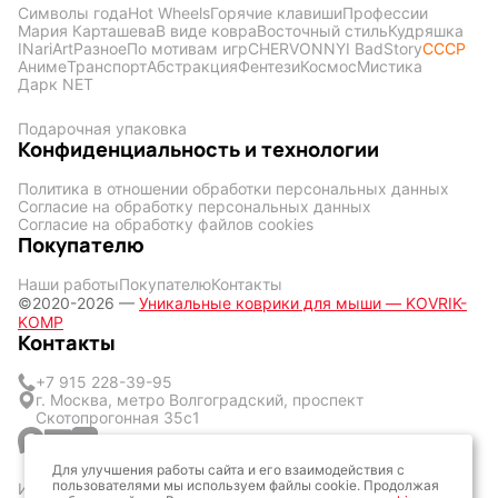
Символы года
Hot Wheels
Горячие клавиши
Профессии
Мария Карташева
В виде ковра
Восточный стиль
Кудряшка
INariArt
Разное
По мотивам игр
CHERVONNYI BadStory
СССР
Аниме
Транспорт
Абстракция
Фентези
Космос
Мистика
Дарк NET
Подарочная упаковка
Конфиденциальность и технологии
Политика в отношении обработки персональных данных
Согласие на обработку персональных данных
Согласие на обработку файлов cookies
Покупателю
Наши работы
Покупателю
Контакты
©2020-2026 —
Уникальные коврики для мыши — KOVRIK-
KOMP
Контакты
+7 915 228-39-95
г. Москва, метро Волгоградский, проспект
Скотопрогонная 35с1
Для улучшения работы сайта и его взаимодействия с
пользователями мы используем файлы cookie. Продолжая
ИП Кличук Оксана Сергеевна