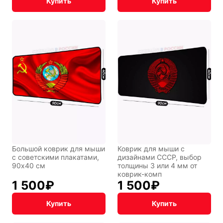
Купить
Купить
Транспорт
Абстракция
Фентези
Космос
Мистика
Дарк NET
Большой коврик для мыши
Коврик для мыши с
с советскими плакатами,
дизайнами СССР, выбор
90x40 см
толщины 3 или 4 мм от
коврик-комп
1 500
₽
1 500
₽
Купить
Купить