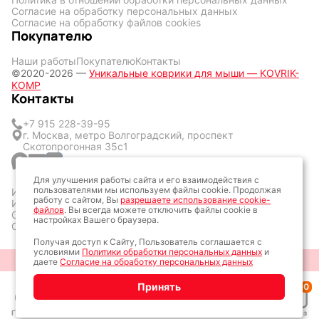
Согласие на обработку персональных данных
Согласие на обработку файлов cookies
Покупателю
Наши работы
Покупателю
Контакты
©2020-2026 —
Уникальные коврики для мыши — KOVRIK-
KOMP
Контакты
+7 915 228-39-95
г. Москва, метро Волгоградский, проспект
Скотопрогонная 35с1
Для улучшения работы сайта и его взаимодействия с
пользователями мы используем файлы cookie. Продолжая
ИП Кличук Оксана Сергеевна
работу с сайтом, Вы
разрешаете использование cookie-
ИНН: 773428377057
файлов
. Вы всегда можете отключить файлы cookie в
ОГРН: 323774600160161
настройках Вашего браузера.
ОКТМО: 45387000
Получая доступ к Сайту, Пользователь соглашается с
условиями
Политики обработки персональных данных
и
Разработка сайта: Алексей Колпаков
даете
Согласие на обработку персональных данных
Принять
0
Главная
Каталог
Дизайн
Заказ