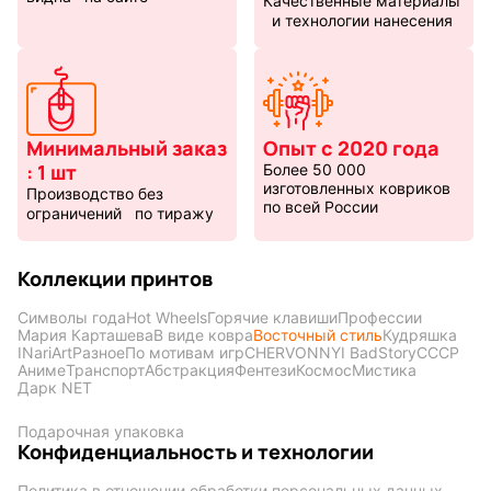
Качественные материалы
и технологии нанесения
Минимальный заказ
Опыт с 2020 года
: 1 шт
Более 50 000
изготовленных ковриков
Производство без
по всей России
ограничений по тиражу
Коллекции принтов
Символы года
Hot Wheels
Горячие клавиши
Профессии
Мария Карташева
В виде ковра
Восточный стиль
Кудряшка
INariArt
Разное
По мотивам игр
CHERVONNYI BadStory
СССР
Аниме
Транспорт
Абстракция
Фентези
Космос
Мистика
Дарк NET
Подарочная упаковка
Конфиденциальность и технологии
Политика в отношении обработки персональных данных