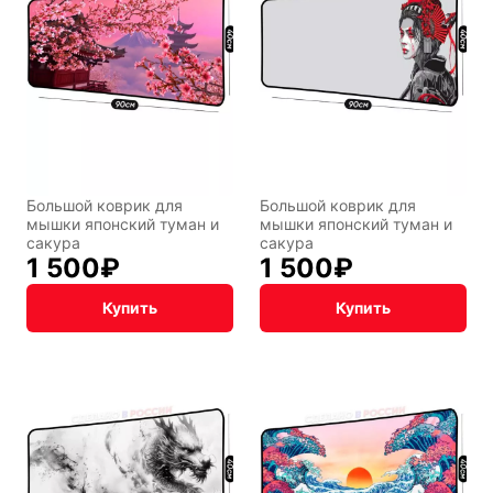
Восточный
Кудряшка
стиль
INariArt
Разное
Большой коврик для
Большой коврик для
мышки японский туман и
мышки японский туман и
сакура
сакура
1 500
₽
1 500
₽
По мотивам
CHERVONNYI
игр
BadStory
Купить
Купить
Текущий:
Колумбус
СССР
Аниме