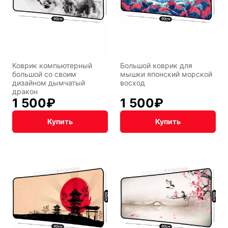
Транспорт
Абстракция
Фентези
Космос
Коврик компьютерный
Большой коврик для
большой со своим
мышки японский морской
дизайном дымчатый
восход
дракон
1 500
₽
1 500
₽
Мистика
Дарк NET
Купить
Купить
Подарочная
упаковка