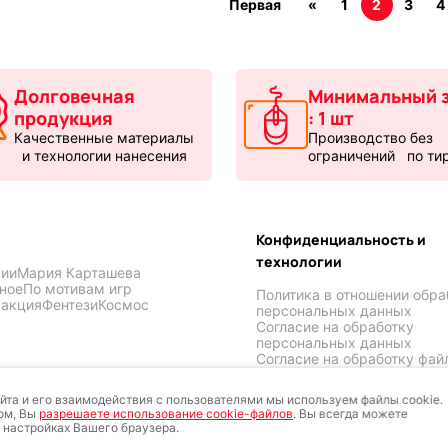
Первая
«
1
2
3
4
Долговечная
Минимальный з
продукция
: 1 шт
Качественные материалы
Производство без
и технологии нанесения
ограничений по ти
Конфиденциальность и
технологии
ии
Мария Карташева
ное
По мотивам игр
Политика в отношении обра
ракция
Фентези
Космос
персональных данных
Согласие на обработку
персональных данных
Согласие на обработку фай
cookies
 KOVRIK-KOMP
йта и его взаимодействия с пользователями мы используем файлы cookie.
ом, Вы
разрешаете использование cookie-файлов
. Вы всегда можете
 настройках Вашего браузера.