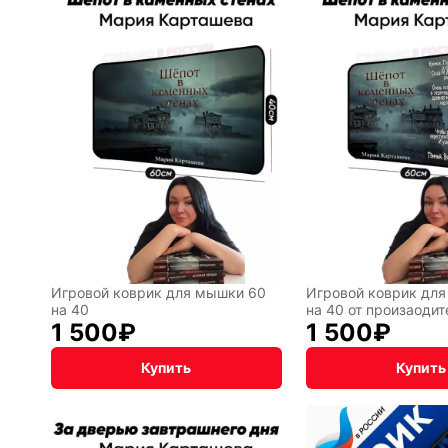
По
CHERVO
мотивам
BadStor
игр
Аниме
Транспо
Текущий:
Помона
акция
Фентези
Космос
Игровой коврик для мышки 60
Игровой коврик дл
на 40
на 40 от произаодит
1 500
₽
1 500
₽
ка
Дарк
NET
Купить
Купить