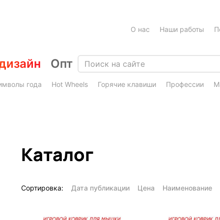
О нас
Наши работы
П
дизайн
Опт
имволы года
Hot Wheels
Горячие клавиши
Профессии
М
Каталог
Сортировка:
Дата публикации
Цена
Наименование