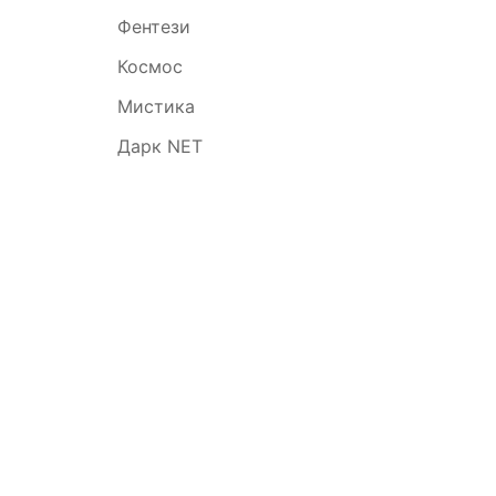
Фентези
Космос
Мистика
Дарк NET
Симво
года
Профе
Восто
стиль