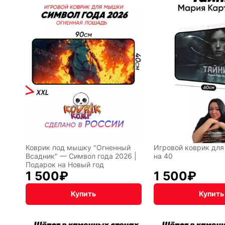
лы
Hot
Горячие
Wheels
клавиши
ссии
Мария
В виде
Карташева
ковра
Коврик под мышку "Огненный
Игровой коврик дл
Всадник" — Символ года 2026 |
на 40
Подарок на Новый год
1 500
₽
1 500
₽
чный
Кудряшка
INariArt
Купить
Купить