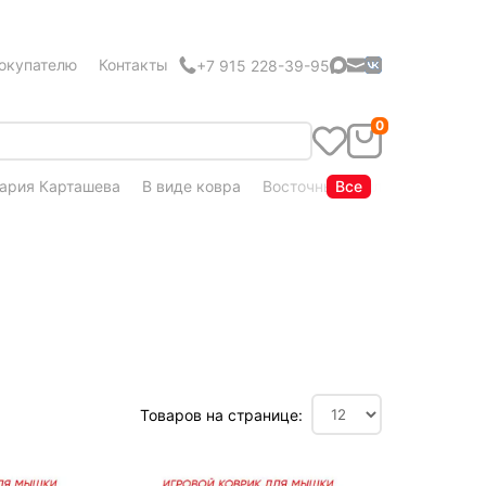
окупателю
Контакты
+7 915 228-39-95
0
ария Карташева
В виде ковра
Восточный стиль
Все
Кудряшка
Товаров на странице: