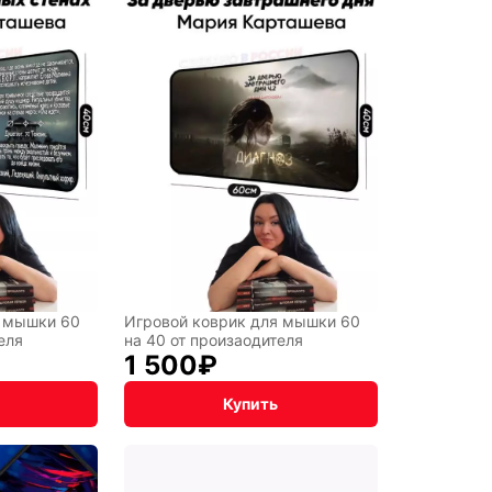
NNYI
y
рт
я мышки 60
Игровой коврик для мышки 60
еля
на 40 от произаодителя
1 500
₽
Купить