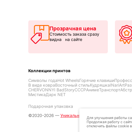
Прозрачная цена
Стоимость заказа сразу
видна на сайте
Коллекции принтов
Символы года
Hot Wheels
Горячие клавиши
Професс
В виде ковра
Восточный стиль
Кудряшка
INariArt
Раз
CHERVONNYI BadStory
СССР
Аниме
Транспорт
Абст
Мистика
Дарк NET
Подарочная упаковка
©2020-2026 —
Уникальные коврики для мыши —
Для улучшения работы са
Продолжая работу с сайт
отключить файлы cookie в