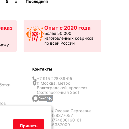
5
»
Последняя
аказ
Опыт с 2020 года
Более 50 000
изготовленных ковриков
по всей России
ражу
Контакты
+7 915 228-39-95
г. Москва, метро
ботки
Волгоградский, проспект
Скотопрогонная 35с1
лов
ИП Кличук Оксана Сергеевна
ИНН: 773428377057
ОГРН: 323774600160161
ОКТМО: 45387000
Принять