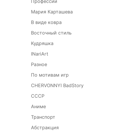
Профессии
Мария Карташева
В виде ковра
Восточный стиль
Кудряшка
INariArt
Разное
По мотивам игр
CHERVONNYI BadStory
СССР
Аниме
Транспорт
Абстракция