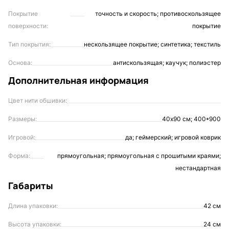
Покрытие
точность и скорость; противоскользящее
поверхности:
покрытие
Тип покрытия:
нескользящее покрытие; синтетика; текстиль
Основа:
антискользящая; каучук; полиэстер
Дополнительная информация
Цвет нити обшивки:
Размеры:
40х90 см; 400*900
Игровой:
да; геймерский; игровой коврик
Форма:
прямоугольная; прямоугольная с прошитыми краями;
нестандартная
Габариты
Длина упаковки:
42 см
Высота упаковки:
24 см