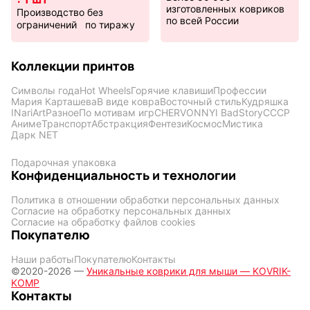
изготовленных ковриков
Производство без
по всей России
ограничений по тиражу
Коллекции принтов
Символы года
Hot Wheels
Горячие клавиши
Профессии
Мария Карташева
В виде ковра
Восточный стиль
Кудряшка
INariArt
Разное
По мотивам игр
CHERVONNYI BadStory
СССР
Аниме
Транспорт
Абстракция
Фентези
Космос
Мистика
Дарк NET
Подарочная упаковка
Конфиденциальность и технологии
Политика в отношении обработки персональных данных
Согласие на обработку персональных данных
Согласие на обработку файлов cookies
Покупателю
Наши работы
Покупателю
Контакты
©2020-2026 —
Уникальные коврики для мыши — KOVRIK-
KOMP
Контакты