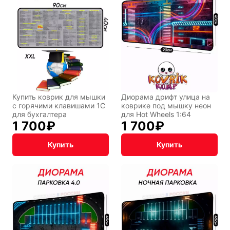
Подарочная
упаковка
Купить коврик для мышки
Диорама дрифт улица на
с горячими клавишами 1С
коврике под мышку неон
для бухгалтера
для Hot Wheels 1:64
1 700
₽
1 700
₽
Купить
Купить