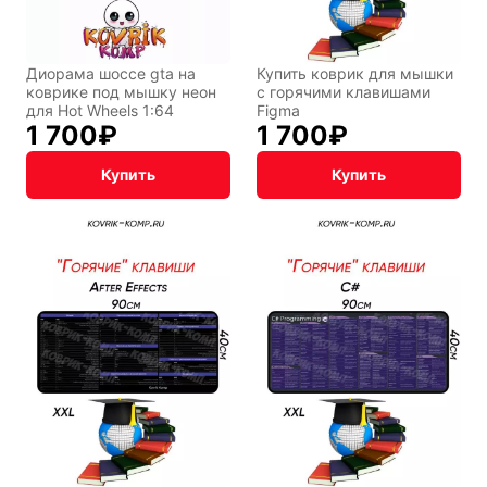
Диорама шоссе gta на
Купить коврик для мышки
коврике под мышку неон
с горячими клавишами
для Hot Wheels 1:64
Figma
1 700
₽
1 700
₽
Купить
Купить