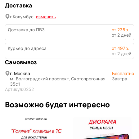
Доставка
По мотивам
CHERVONNYI
игр
BadStory
г.
Колумбус
изменить
Доставка до ПВЗ
от 235р.
от 2 дней
Текущий:
Колумбус
СССР
Аниме
Курьер до адреса
от 497р.
от 2 дней
Самовывоз
Транспорт
Абстракция
г. Москва
Бесплатно
м. Волгоградский проспект, Скотопрогонная
Завтра
35с1
Артикул:
0252
Фентези
Космос
Возможно будет интересно
Мистика
Дарк NET