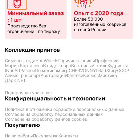
Минимальный заказ
Опыт с 2020 года
: 1 шт
Более 50 000
изготовленных ковриков
Производство без
по всей России
ограничений по тиражу
Коллекции принтов
Символы года
Hot Wheels
Горячие клавиши
Профессии
Мария Карташева
В виде ковра
Восточный стиль
Кудряшка
INariArt
Разное
По мотивам игр
CHERVONNYI BadStory
СССР
Аниме
Транспорт
Абстракция
Фентези
Космос
Мистика
Дарк NET
Подарочная упаковка
Конфиденциальность и технологии
Политика в отношении обработки персональных данных
Согласие на обработку персональных данных
Согласие на обработку файлов cookies
Покупателю
Наши работы
Покупателю
Контакты