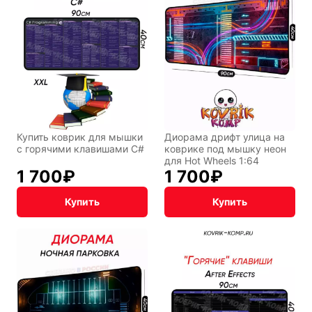
Купить коврик для мышки
Диорама дрифт улица на
с горячими клавишами C#
коврике под мышку неон
для Hot Wheels 1:64
1 700
₽
1 700
₽
Купить
Купить