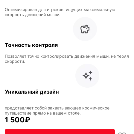
Оптимизирован для игроков, ищущих максимальную
скорость движений мыши.
Горячие
Профессии
клавиши
Точность контроля
Мария
В виде
Позволяет точно контролировать движения мыши, не теряя
Карташева
ковра
скорости.
Восточный
Кудряшка
стиль
Уникальный дизайн
представляет собой захватывающее космическое
путешествие прямо на вашем столе.
INariArt
Разное
1 500
₽