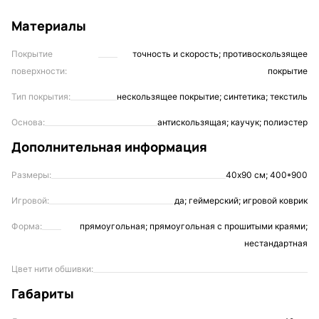
Материалы
Покрытие
точность и скорость; противоскользящее
поверхности:
покрытие
Тип покрытия:
нескользящее покрытие; синтетика; текстиль
Основа:
антискользящая; каучук; полиэстер
Дополнительная информация
Размеры:
40х90 см; 400*900
Игровой:
да; геймерский; игровой коврик
Форма:
прямоугольная; прямоугольная с прошитыми краями;
нестандартная
Цвет нити обшивки:
Габариты