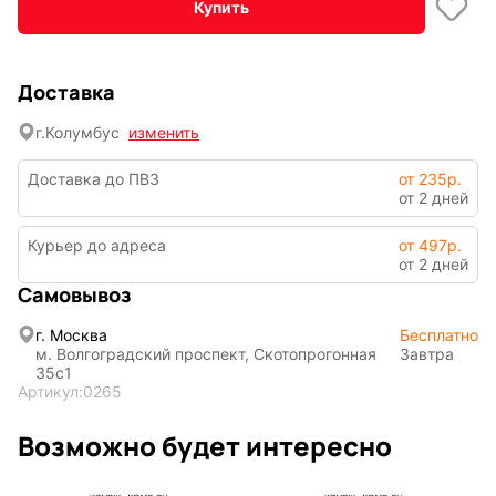
Купить
По мотивам
CHERVONNYI
игр
BadStory
Доставка
г.
Колумбус
изменить
Текущий:
Колумбус
СССР
Аниме
Доставка до ПВЗ
от 235р.
от 2 дней
Курьер до адреса
от 497р.
Транспорт
Абстракция
от 2 дней
Самовывоз
г. Москва
Бесплатно
м. Волгоградский проспект, Скотопрогонная
Завтра
Фентези
Космос
35с1
Артикул:
0265
Возможно будет интересно
Мистика
Дарк NET