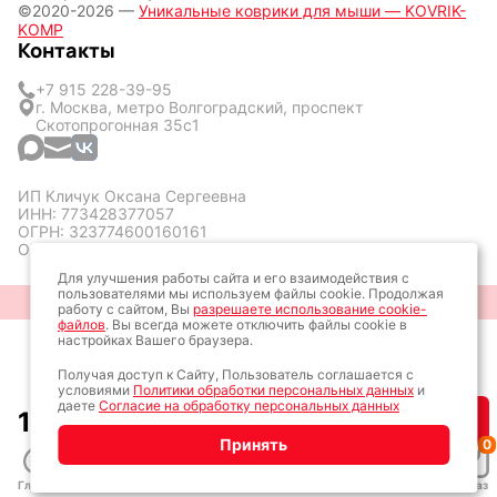
©2020-2026 —
Уникальные коврики для мыши — KOVRIK-
KOMP
Контакты
+7 915 228-39-95
г. Москва, метро Волгоградский, проспект
Скотопрогонная 35с1
ИП Кличук Оксана Сергеевна
ИНН: 773428377057
ОГРН: 323774600160161
ОКТМО: 45387000
Для улучшения работы сайта и его взаимодействия с
пользователями мы используем файлы cookie. Продолжая
Разработка сайта: Алексей Колпаков
работу с сайтом, Вы
разрешаете использование cookie-
файлов
. Вы всегда можете отключить файлы cookie в
настройках Вашего браузера.
Получая доступ к Сайту, Пользователь соглашается с
условиями
Политики обработки персональных данных
и
даете
Согласие на обработку персональных данных
1 500
₽
Купить
Принять
0
Главная
Каталог
Дизайн
Заказ