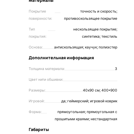
Материалы
Покрытие
точность и скорость;
поверхности:
противоскользящее покрытие
Тип
нескользящее покрытие;
покрытия:
синтетика; текстиль
Основа:
антискользящая; каучук; полиэстер
Дополнительная информация
Толщина материала:
3
Цвет нити обшивки:
Размеры:
40х90 см; 400*900
Игровой:
да; геймерский; игровой коврик
Форма:
прямоугольная; прямоугольная с
прошитыми краями; нестандартная
Габариты