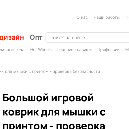
О нас
Наши работы
П
дизайн
Опт
имволы года
Hot Wheels
Горячие клавиши
Профессии
М
ик для мышки с принтом - проверка безопасности
Большой игровой
коврик для мышки с
принтом - проверка