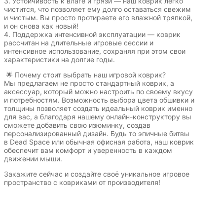
мотивам
BadStor
3. Устойчивость к влаге и грязи — наш коврик легко
чистится, что позволяет ему долго оставаться свежим
игр
и чистым. Вы просто протираете его влажной тряпкой,
и он снова как новый!
4. Поддержка интенсивной эксплуатации — коврик
рассчитан на длительные игровые сессии и
Аниме
Транспо
интенсивное использование, сохраняя при этом свои
Текущий:
Помона
характеристики на долгие годы.
🌟 Почему стоит выбрать наш игровой коврик?
Мы предлагаем не просто стандартный коврик, а
аксессуар, который можно настроить по своему вкусу
акция
Фентези
Космос
и потребностям. Возможность выбора цвета обшивки и
толщины позволяет создать идеальный коврик именно
для вас, а благодаря нашему онлайн-конструктору вы
сможете добавить свою изюминку, создав
персонализированный дизайн. Будь то эпичные битвы
в Dead Space или обычная офисная работа, наш коврик
обеспечит вам комфорт и уверенность в каждом
ка
Дарк
движении мыши.
NET
Закажите сейчас и создайте своё уникальное игровое
пространство с ковриками от производителя!