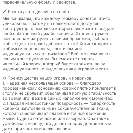
первоначальную форму и свойства.
🖌️ Конструктор дизайна на сайте
Мы понимаем, что каждому геймеру хочется что-то
уникальное. Поэтому на нашем сайте доступен
конструктор, с помощью которого вы можете создать
лы
Hot
Горячие
свой собственный дизайн коврика. Этот инструмент
Wheels
клавиши
позволит вам загрузить свои изображения, выбрать
любые цвета и даже добавить текст! Хотите коврик с
любимым персонажем, логотипом или
индивидуальным арт-дизайном? Всё это возможно с
нашим конструктором. Вы сможете создать
ссии
Мария
В виде
идеальный коврик, который будет отражать вашу
Карташева
ковра
индивидуальность и выделять ваше игровое место.
⚙️ Преимущества наших игровых ковриков:
1. Надежная нескользящая основа — благодаря
прорезиненному основанию коврик плотно прилегает к
столу и не скользит, обеспечивая полную стабильность
чный
Кудряшка
INariArt
во время игр, даже в самых напряженных моментах.
2. Гладкая износостойкая поверхность — поверхность
коврика изготовлена из высококачественной ткани,
которая обеспечивает плавное и точное движение
мыши, будь то оптическая или лазерная. Она также
устойчива к износу, что делает коврик долговечным
По
CHERVO
даже при частом использовании.