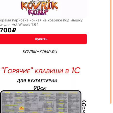
орама парковка ночная на коврике под мышку
он для Hot Wheels 1:64
 700
₽
Купить