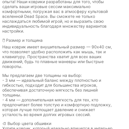
опыта! Наши коврики разработаны для того, чтобы
сделать ваши игровые сессии максимально
комфортными, погружая вас в атмосферу культовой
вселенной Dead Space. Вы сможете не только
наслаждаться любимой игрой, но и выразить свою
индивидуальность благодаря множеству вариантов
настройки.
🖱️ Размер и толщина
Наш коврик имеет внушительный размер — 90x40 см,
что позволяет удобно расположить как мышь, так и
клавиатуру. Пространства хватит для всех ваших
движений, будь то плавные маневры или быстрые
повороты.
Мы предлагаем две толщины на выбор:
- 3 мм — идеальный баланс между плотностью и
гибкостью, подходит для большинства игроков,
обеспечивая достаточную мягкость без лишней
толщины.
- 4 мм — дополнительная мягкость для тех, кто
предпочитает более толстую и комфортную подложку,
которая лучше поглощает давление и снижает
усталость во время долгих игровых сессий.
🎨 Выбор цвета обшивки
Хотите коврик, который идеально впишется в интерьер