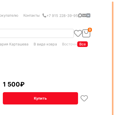
окупателю
Контакты
+7 915 228-39-95
0
ария Карташева
В виде ковра
Восточный стиль
Все
Кудряшка
1 500
₽
Купить