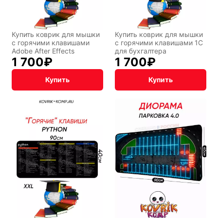
Фентези
Космос
Купить коврик для мышки
Купить коврик для мышки
с горячими клавишами
с горячими клавишами 1С
Adobe After Effects
для бухгалтера
1 700
₽
1 700
₽
Мистика
Дарк NET
Купить
Купить
Подарочная
упаковка