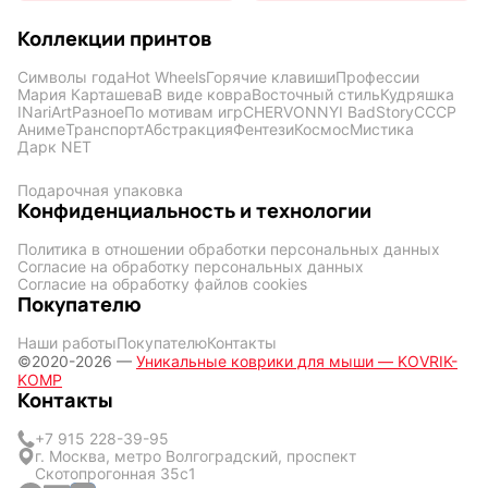
Коллекции принтов
Символы года
Hot Wheels
Горячие клавиши
Профессии
Мария Карташева
В виде ковра
Восточный стиль
Кудряшка
INariArt
Разное
По мотивам игр
CHERVONNYI BadStory
СССР
Аниме
Транспорт
Абстракция
Фентези
Космос
Мистика
Дарк NET
Подарочная упаковка
Конфиденциальность и технологии
Политика в отношении обработки персональных данных
Согласие на обработку персональных данных
Согласие на обработку файлов cookies
Покупателю
Наши работы
Покупателю
Контакты
©2020-2026 —
Уникальные коврики для мыши — KOVRIK-
KOMP
Контакты
+7 915 228-39-95
г. Москва, метро Волгоградский, проспект
Скотопрогонная 35с1