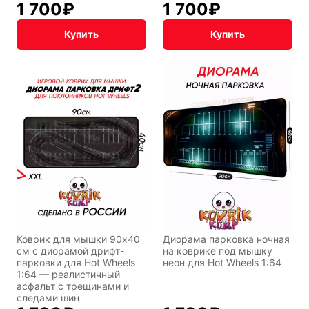
1 700
₽
1 700
₽
Купить
Купить
Коврик для мышки 90x40
Диорама парковка ночная
см с диорамой дрифт-
на коврике под мышку
парковки для Hot Wheels
неон для Hot Wheels 1:64
1:64 — реалистичный
асфальт с трещинами и
следами шин