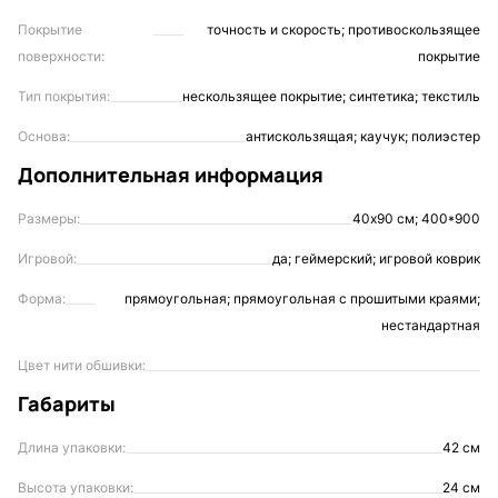
Покрытие
точность и скорость; противоскользящее
поверхности:
покрытие
Тип покрытия:
нескользящее покрытие; синтетика; текстиль
Основа:
антискользящая; каучук; полиэстер
Дополнительная информация
Размеры:
40х90 см; 400*900
Игровой:
да; геймерский; игровой коврик
Форма:
прямоугольная; прямоугольная с прошитыми краями;
нестандартная
Цвет нити обшивки:
Габариты
Длина упаковки:
42 см
Высота упаковки:
24 см