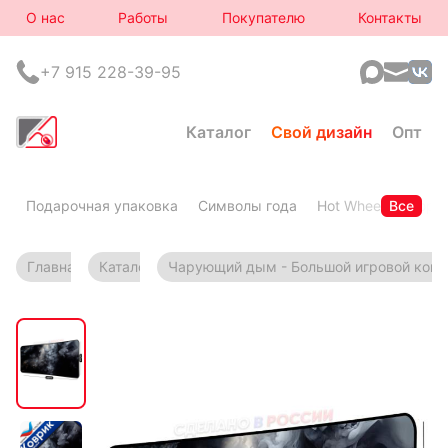
О нас
Работы
Покупателю
Контакты
+7 915 228-39-95
Каталог
Свой дизайн
Опт
Подарочная упаковка
Символы года
Hot Wheels
Все
Горя
Главная
Каталог
Чарующий дым - Большой игровой ков