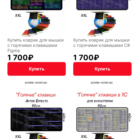
Восточный
Кудряшка
стиль
INariArt
Разное
Купить коврик для мышки
Купить коврик для мышки
с горячими клавишами
с горячими клавишами C#
Figma
1 700
₽
1 700
₽
По мотивам
CHERVONNYI
игр
BadStory
Купить
Купить
Текущий:
Колумбус
СССР
Аниме
Транспорт
Абстракция