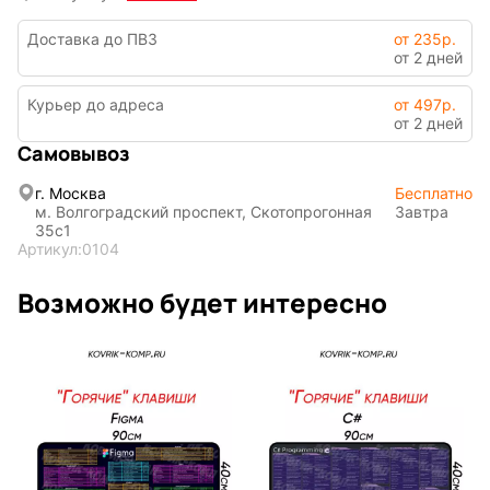
Доставка до ПВЗ
от 235р.
от 2 дней
Курьер до адреса
от 497р.
от 2 дней
Самовывоз
Символы
Hot Wheels
года
г. Москва
Бесплатно
м. Волгоградский проспект, Скотопрогонная
Завтра
35с1
Артикул:
0104
Горячие
Профессии
клавиши
Возможно будет интересно
Мария
В виде
Карташева
ковра