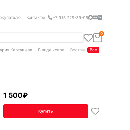
окупателю
Контакты
+7 915 228-39-95
0
ария Карташева
В виде ковра
Восточный стиль
Все
Кудряшка
1 500
₽
Купить