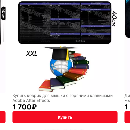
Аниме
Транспо
Текущий:
Колумбус
акция
Фентези
Космос
ка
Дарк
NET
Купить коврик для мышки с горячими клавишами
Ди
Adobe After Effects
мы
1 700
₽
1
Купить
чная упаковка