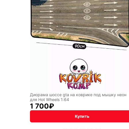
СССР
Абстр
Мисти
Диорама шоссе gta на коврике под мышку неон
для Hot Wheels 1:64
1 700
₽
Купить
Подаро