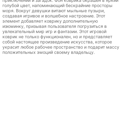
приключений и загадок. Фон коврика окрашен в яркий
голубой цвет, напоминающий бескрайние просторы
моря. Вокруг девушки витают мыльные пузыри,
создавая игривое и волшебное настроение. Этот
элемент добавляет коврику дополнительную
изюминку, призывая пользователя погрузиться в
увлекательный мир игр и фантазии. Этот игровой
коврик не только функционален, но и представляет
собой настоящее произведение искусства, которое
украсит любое рабочее пространство и подарит массу
положительных эмоций своему владельцу.