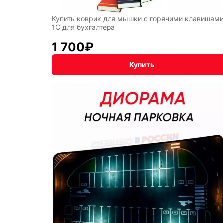
Купить коврик для мышки с горячими клавишам
1С для бухгалтера
1 700
₽
Купить