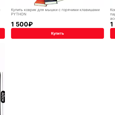
и
Купить коврик для мышки с горячими клавишами
Ко
PYTHON
па
ас
1 500
₽
1
Купить