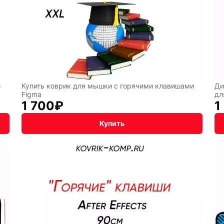
лы
Hot
Горячие
Wheels
клавиши
ссии
Мария
В виде
и
Купить коврик для мышки с горячими клавишами
Ди
Figma
дл
Карташева
ковра
1 700
₽
1
Купить
чный
Кудряшка
INariArt
По
CHERVO
мотивам
BadStor
игр