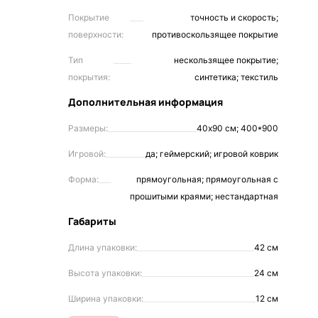
Покрытие
точность и скорость;
поверхности:
противоскользящее покрытие
Тип
нескользящее покрытие;
покрытия:
синтетика; текстиль
Дополнительная информация
Размеры:
40х90 см; 400*900
Игровой:
да; геймерский; игровой коврик
Форма:
прямоугольная; прямоугольная с
прошитыми краями; нестандартная
Габариты
Длина упаковки:
42 см
Высота упаковки:
24 см
Ширина упаковки:
12 см