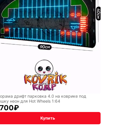
рт
орама дрифт парковка 4.0 на коврике под
шку неон для Hot Wheels 1:64
 700
₽
Купить