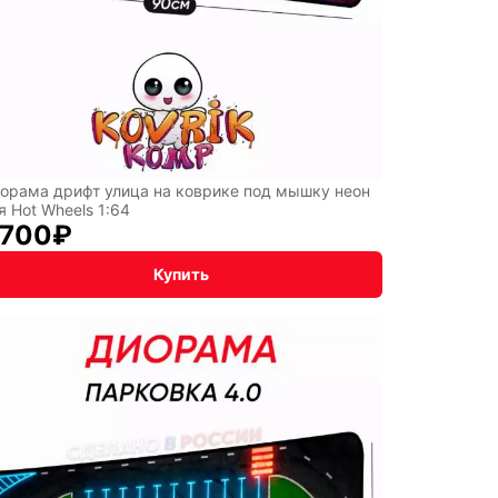
орама дрифт улица на коврике под мышку неон
я Hot Wheels 1:64
 700
₽
Купить
NNYI
y