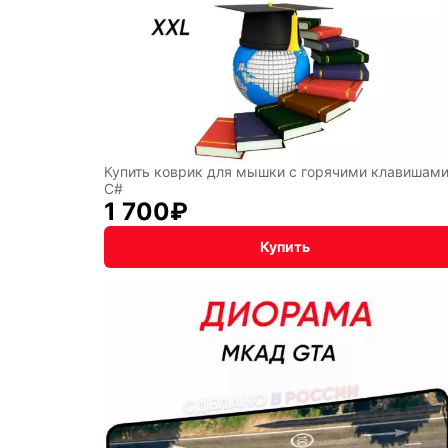
Симво
года
Профе
Купить коврик для мышки с горячими клавишам
C#
1 700
₽
Купить
Восто
стиль
Разное