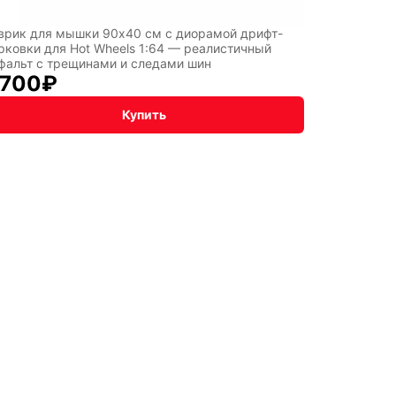
врик для мышки 90x40 см с диорамой дрифт-
рковки для Hot Wheels 1:64 — реалистичный
фальт с трещинами и следами шин
 700
₽
Купить