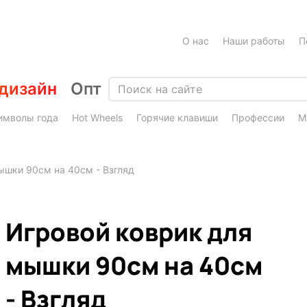
О нас
Наши работы
П
дизайн
Опт
имволы года
Hot Wheels
Горячие клавиши
Профессии
М
ышки 90см на 40см - Взгляд
Игровой коврик для
мышки 90см на 40см
- Взгляд