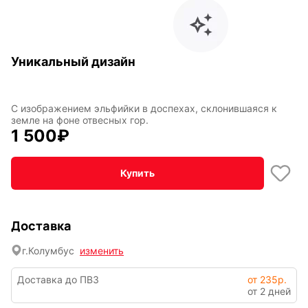
Уникальный дизайн
По мотивам
CHERVONNYI
игр
BadStory
С изображением эльфийки в доспехах, склонившаяся к
земле на фоне отвесных гор.
Текущий:
Колумбус
СССР
Аниме
1 500
₽
Купить
Транспорт
Абстракция
Доставка
г.
Колумбус
изменить
Фентези
Космос
Доставка до ПВЗ
от 235р.
от 2 дней