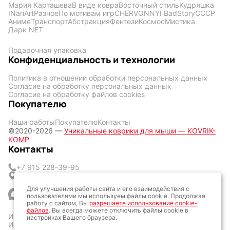
Мария Карташева
В виде ковра
Восточный стиль
Кудряшка
INariArt
Разное
По мотивам игр
CHERVONNYI BadStory
СССР
Аниме
Транспорт
Абстракция
Фентези
Космос
Мистика
Дарк NET
Подарочная упаковка
Конфиденциальность и технологии
Политика в отношении обработки персональных данных
Согласие на обработку персональных данных
Согласие на обработку файлов cookies
Покупателю
Наши работы
Покупателю
Контакты
©2020-2026 —
Уникальные коврики для мыши — KOVRIK-
KOMP
Контакты
+7 915 228-39-95
г. Москва, метро Волгоградский, проспект
Скотопрогонная 35с1
Для улучшения работы сайта и его взаимодействия с
пользователями мы используем файлы cookie. Продолжая
работу с сайтом, Вы
разрешаете использование cookie-
файлов
. Вы всегда можете отключить файлы cookie в
ИП Кличук Оксана Сергеевна
настройках Вашего браузера.
ИНН: 773428377057