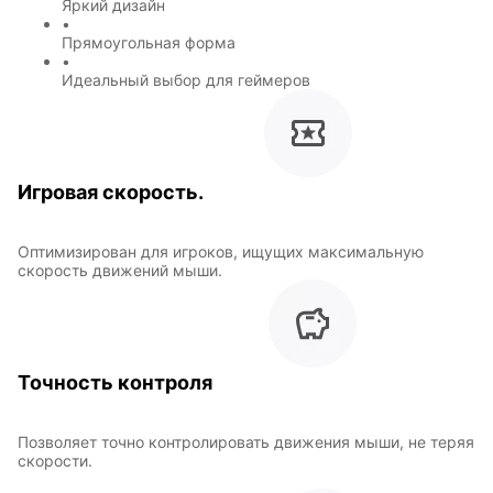
Яркий дизайн
•
Символы
Hot Wheels
Прямоугольная форма
года
•
Идеальный выбор для геймеров
Горячие
Профессии
клавиши
Игровая скорость.
Оптимизирован для игроков, ищущих максимальную
Мария
В виде
скорость движений мыши.
Карташева
ковра
Восточный
Кудряшка
Точность контроля
стиль
Позволяет точно контролировать движения мыши, не теряя
скорости.
INariArt
Разное