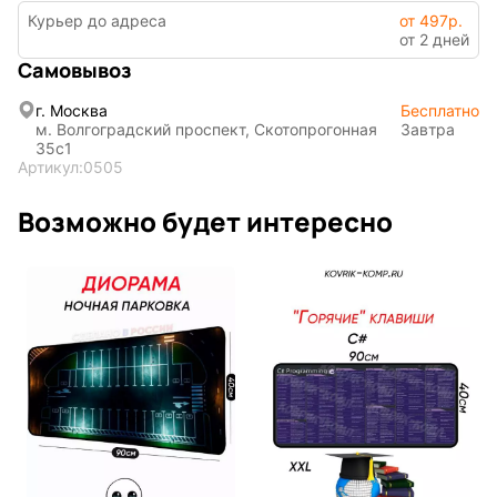
Курьер до адреса
от 497р.
от 2 дней
Мистика
Дарк NET
Самовывоз
г. Москва
Бесплатно
м. Волгоградский проспект, Скотопрогонная
Завтра
35с1
Артикул:
0505
Возможно будет интересно
Подарочная
упаковка