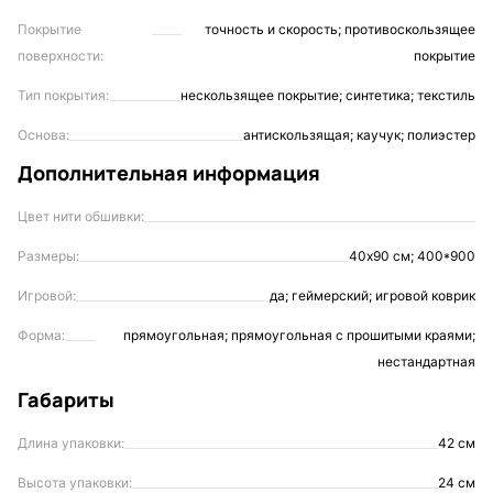
Покрытие
точность и скорость; противоскользящее
поверхности:
покрытие
Тип покрытия:
нескользящее покрытие; синтетика; текстиль
Основа:
антискользящая; каучук; полиэстер
Дополнительная информация
Цвет нити обшивки:
Размеры:
40х90 см; 400*900
Игровой:
да; геймерский; игровой коврик
Форма:
прямоугольная; прямоугольная с прошитыми краями;
нестандартная
Габариты
Длина упаковки:
42 см
Высота упаковки:
24 см