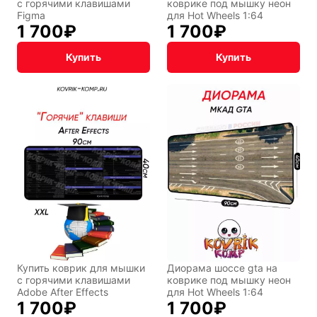
с горячими клавишами
коврике под мышку неон
Figma
для Hot Wheels 1:64
1 700
₽
1 700
₽
Купить
Купить
Купить коврик для мышки
Диорама шоссе gta на
с горячими клавишами
коврике под мышку неон
Adobe After Effects
для Hot Wheels 1:64
1 700
₽
1 700
₽