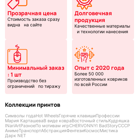
Прозрачная цена
Долговечная
продукция
Стоимость заказа сразу
видна на сайте
Качественные материалы
и технологии нанесения
Минимальный заказ
Опыт с 2020 года
: 1 шт
Более 50 000
изготовленных ковриков
Производство без
по всей России
ограничений по тиражу
Коллекции принтов
Символы года
Hot Wheels
Горячие клавиши
Профессии
Мария Карташева
В виде ковра
Восточный стиль
Кудряшка
INariArt
Разное
По мотивам игр
CHERVONNYI BadStory
СССР
Аниме
Транспорт
Абстракция
Фентези
Космос
Мистика
Дарк NET