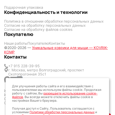
Подарочная упаковка
Конфиденциальность и технологии
Политика в отношении обработки персональных данных
Согласие на обработку персональных данных
Согласие на обработку файлов cookies
Покупателю
Наши работы
Покупателю
Контакты
©2020-2026 —
Уникальные коврики для мыши — KOVRIK-
KOMP
Контакты
+7 915 228-39-95
г. Москва, метро Волгоградский, проспект
Скотопрогонная 35с1
Для улучшения работы сайта и его взаимодействия с
пользователями мы используем файлы cookie. Продолжая
ИП Кличук Оксана Сергеевна
работу с сайтом, Вы
разрешаете использование cookie-
ИНН: 773428377057
файлов
. Вы всегда можете отключить файлы cookie в
ОГРН: 323774600160161
настройках Вашего браузера.
ОКТМО: 45387000
Получая доступ к Сайту, Пользователь соглашается с
условиями
Политики обработки персональных данных
и