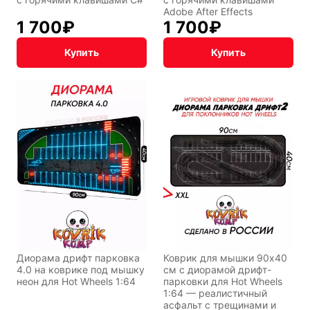
Adobe After Effects
Мистика
Дарк NET
1 700
₽
1 700
₽
Купить
Купить
Подарочная
упаковка
Диорама дрифт парковка
Коврик для мышки 90x40
4.0 на коврике под мышку
см с диорамой дрифт-
неон для Hot Wheels 1:64
парковки для Hot Wheels
1:64 — реалистичный
асфальт с трещинами и