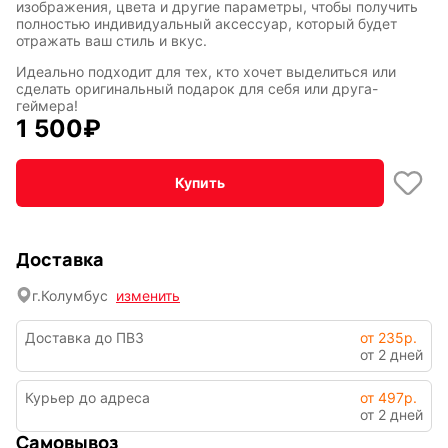
изображения, цвета и другие параметры, чтобы получить
Символы
Hot Wheels
полностью индивидуальный аксессуар, который будет
года
отражать ваш стиль и вкус.
Идеально подходит для тех, кто хочет выделиться или
сделать оригинальный подарок для себя или друга-
геймера!
Горячие
Профессии
1 500
₽
клавиши
Купить
Мария
В виде
Карташева
ковра
Доставка
г.
Колумбус
изменить
Восточный
Кудряшка
стиль
Доставка до ПВЗ
от 235р.
от 2 дней
Курьер до адреса
от 497р.
от 2 дней
INariArt
Разное
Самовывоз