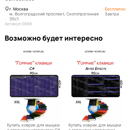
г. Москва
Бесплатно
м. Волгоградский проспект, Скотопрогонная
Завтра
35с1
По мотивам
CHERVONNYI
Артикул:
0686
игр
BadStory
Возможно будет интересно
Текущий:
Колумбус
СССР
Аниме
Транспорт
Абстракция
Фентези
Космос
Купить коврик для мышки
Купить коврик для мышки
с горячими клавишами C#
с горячими клавишами