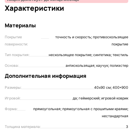
Характеристики
Материалы
Покрытие
точность и скорость; противоскользящее
поверхности:
покрытие
Тип покрытия:
нескользящее покрытие; синтетика; текстиль
Основа:
антискользящая; каучук; полиэстер
Дополнительная информация
Размеры:
40х90 см; 400*900
Игровой:
да; геймерский; игровой коврик
Форма:
прямоугольная; прямоугольная с прошитыми краями;
нестандартная
Толщина материала:
3