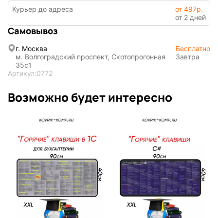
INariArt
Разное
Курьер до адреса
от 497р.
от 2 дней
Самовывоз
г. Москва
Бесплатно
По мотивам
CHERVONNYI
м. Волгоградский проспект, Скотопрогонная
Завтра
игр
BadStory
35с1
Артикул:
0772
Возможно будет интересно
Текущий:
Колумбус
СССР
Аниме
Транспорт
Абстракция
Фентези
Космос