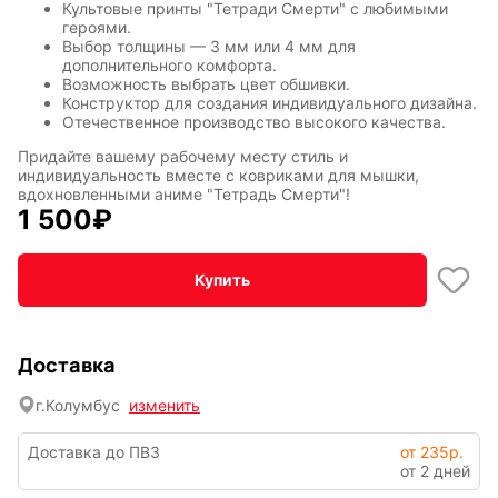
Культовые принты "Тетради Смерти" с любимыми
героями.
Выбор толщины — 3 мм или 4 мм для
Символы
Hot Wheels
дополнительного комфорта.
года
Возможность выбрать цвет обшивки.
Конструктор для создания индивидуального дизайна.
Отечественное производство высокого качества.
Придайте вашему рабочему месту стиль и
Горячие
Профессии
индивидуальность вместе с ковриками для мышки,
клавиши
вдохновленными аниме "Тетрадь Смерти"!
1 500
₽
Купить
Мария
В виде
Карташева
ковра
Доставка
Восточный
Кудряшка
г.
Колумбус
изменить
стиль
Доставка до ПВЗ
от 235р.
от 2 дней