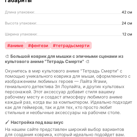
Габариты
Длина упаковки:
42 см
Высота упаковки:
24 см
Ширина упаковки:
12 см
#аниме
#фентези
#тетрадьсмерти
🎨
Большой коврик для мышки с эпичными сценами из
культового аниме "Тетрадь Смерти"
🎨
Окунитесь в мир культового аниме "Тетрадь Смерти" с
помощью уникального коврика для мыши, оформленного с
изображением любимых героев — Лайта Ягами,
гениального детектива Эл Лоулайта, и других культовых
персонажей. Этот аксессуар добавит стиля вашему
рабочему месту и создаст атмосферу любимого аниме
каждый раз, когда вы за компьютером. Идеально подходит
как для геймеров, так и для тех, кто просто любит
стильные и необычные аксессуары на рабочем столе.
🖌️
Настройка под ваш вкус
На нашем сайте представлен широкий выбор вариантов
для создания коврика, который идеально подойдет вам.