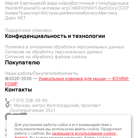
Мария Карташева
В виде ковра
Восточный стиль
Кудряшка
INariArt
Разное
По мотивам игр
CHERVONNYI BadStory
СССР
Аниме
Транспорт
Абстракция
Фентези
Космос
Мистика
Дарк NET
Подарочная упаковка
Конфиденциальность и технологии
Политика в отношении обработки персональных данных
Согласие на обработку персональных данных
Согласие на обработку файлов cookies
Покупателю
Наши работы
Покупателю
Контакты
©2020-2026 —
Уникальные коврики для мыши — KOVRIK-
KOMP
Контакты
+7 915 228-39-95
г. Москва, метро Волгоградский, проспект
Скотопрогонная 35с1
Для улучшения работы сайта и его взаимодействия с
пользователями мы используем файлы cookie. Продолжая
ИП Кличук Оксана Сергеевна
работу с сайтом, Вы
разрешаете использование cookie-
ИНН: 773428377057
файлов
. Вы всегда можете отключить файлы cookie в