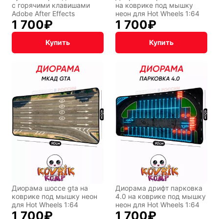
с горячими клавишами
на коврике под мышку
Adobe After Effects
неон для Hot Wheels 1:64
1 700
₽
1 700
₽
Купить
Купить
Диорама шоссе gta на
Диорама дрифт парковка
коврике под мышку неон
4.0 на коврике под мышку
для Hot Wheels 1:64
неон для Hot Wheels 1:64
1 700
₽
1 700
₽