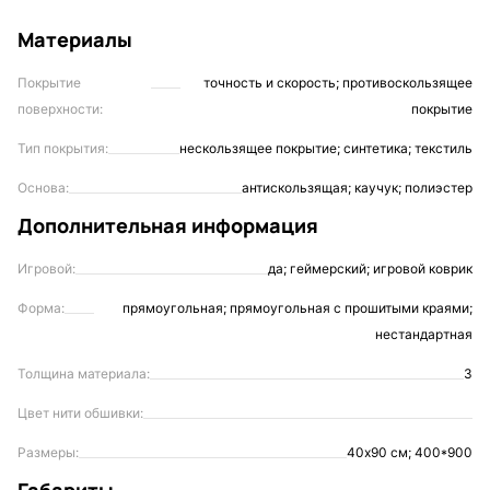
Материалы
Покрытие
точность и скорость; противоскользящее
поверхности:
покрытие
Тип покрытия:
нескользящее покрытие; синтетика; текстиль
Основа:
антискользящая; каучук; полиэстер
Дополнительная информация
Игровой:
да; геймерский; игровой коврик
Форма:
прямоугольная; прямоугольная с прошитыми краями;
нестандартная
Толщина материала:
3
Цвет нити обшивки:
Размеры:
40х90 см; 400*900