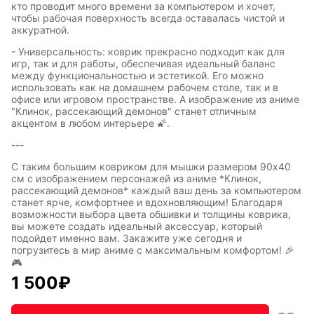
кто проводит много времени за компьютером и хочет,
Восточный
Кудряшка
чтобы рабочая поверхность всегда оставалась чистой и
стиль
аккуратной.
- Универсальность: коврик прекрасно подходит как для
игр, так и для работы, обеспечивая идеальный баланс
между функциональностью и эстетикой. Его можно
INariArt
Разное
использовать как на домашнем рабочем столе, так и в
офисе или игровом пространстве. А изображение из аниме
"Клинок, рассекающий демонов" станет отличным
акцентом в любом интерьере 🌠.
---
По мотивам
CHERVONNYI
игр
BadStory
С таким большим ковриком для мышки размером 90x40
см с изображением персонажей из аниме *Клинок,
рассекающий демонов* каждый ваш день за компьютером
станет ярче, комфортнее и вдохновляющим! Благодаря
Текущий:
Колумбус
возможности выбора цвета обшивки и толщины коврика,
СССР
Аниме
вы можете создать идеальный аксессуар, который
подойдет именно вам. Закажите уже сегодня и
погрузитесь в мир аниме с максимальным комфортом! 🎉
🎮
1 500
₽
Транспорт
Абстракция