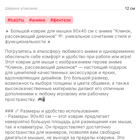
Ширина упаковки:
12 см
#baizhu
#аниме
#фентези
🔸 Большой коврик для мышки 90x40 см с аниме "Клинок,
рассекающий демонов" 🎌: уникальное сочетание стиля и
функциональности 🔸
Погрузитесь в атмосферу любимого аниме и одновременно
обеспечьте себе комфорт и удобство при работе или игре!
Этот коврик для мыши с изображением героев аниме
*Клинок, рассекающий демонов* — настоящий подарок
для ценителей качественных аксессуаров и ярких,
вдохновляющих дизайнов. Его большой размер,
возможность выбора толщины и цвета обшивки, а также
высококачественные материалы делают его отличным
дополнением к любому игровому или рабочему
пространству. 🎮🖥️
### 📏 Размеры и удобство использования:
- Размеры: 90x40 см — этот коврик предлагает
невероятно большую площадь для размещения как мыши,
так и клавиатуры. Он предоставляет достаточно
пространства для маневров, позволяя вам свободно
двигаться мышью, не выходя за пределы коврика. Это