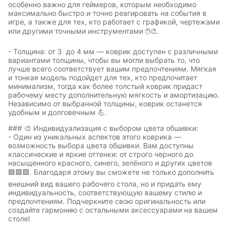
особенно важно для геймеров, которым необходимо
максимально быстро и точно реагировать на события в
игре, а также для тех, кто работает с графикой, чертежами
или другими точными инструментами 🖱️🎨.
- Толщина: от 3 до 4 мм — коврик доступен с различными
вариантами толщины, чтобы вы могли выбрать то, что
лучше всего соответствует вашим предпочтениям. Мягкая
и тонкая модель подойдет для тех, кто предпочитает
минимализм, тогда как более толстый коврик придаст
рабочему месту дополнительную мягкость и амортизацию.
Независимо от выбранной толщины, коврик останется
удобным и долговечным 💪.
### 🎨 Индивидуализация с выбором цвета обшивки:
- Один из уникальных аспектов этого коврика —
возможность выбора цвета обшивки. Вам доступны
классические и яркие оттенки: от строго черного до
насыщенного красного, синего, зелёного и других цветов
🟦🟥🟩. Благодаря этому вы сможете не только дополнить
внешний вид вашего рабочего стола, но и придать ему
индивидуальность, соответствующую вашему стилю и
предпочтениям. Подчеркните свою оригинальность или
создайте гармонию с остальными аксессуарами на вашем
столе!