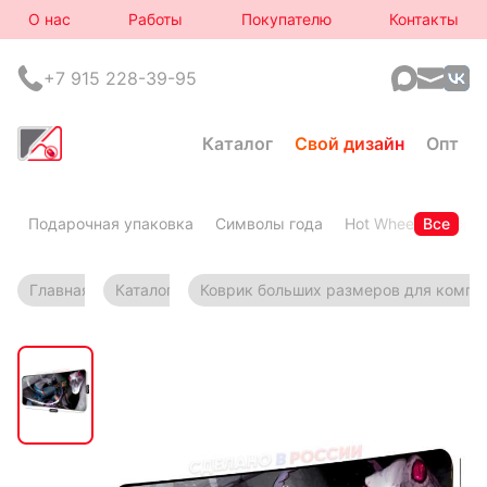
О нас
Работы
Покупателю
Контакты
+7 915 228-39-95
Каталог
Свой дизайн
Опт
Подарочная упаковка
Символы года
Hot Wheels
Все
Горя
Главная
Каталог
Коврик больших размеров для компь