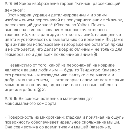
### 🖼️ Яркое изображение героев "Клинок, рассекающий
демонов":
- Этот коврик украшен детализированным и ярким
изображением персонажей из популярного аниме *Клинок,
рассекающий демонов* (Kimetsu no Yaiba). Печать
выполнена с использованием высококачественных
технологий, что гарантирует четкость линий, насыщенные
цвета и устойчивость к выцветанию со временем 🌟. Даже
при активном использовании изображение остается ярким
и не стирается, что делает коврик отличным не только для
геймеров, но и для всех поклонников аниме 🎬.
- Независимо от того, какой из персонажей на коврике
является вашим любимым — будь то Танджиро Камадо с
его решительным взглядом или Нэдзуко с ее мягким и
добрым выражением, — этот коврик напомнит вам о ярких
моментах из сериала, вдохновит вас на новые победы в
игре или работе 👺⚔️.
### 🧵 Высококачественные материалы для
максимального комфорта:
- Поверхность из микроткани: гладкая и приятная на ощупь
поверхность обеспечивает идеальное скольжение мыши.
Она совместима со всеми типами мышей (лазерные,