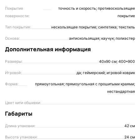
Покрытие
точность и скорость; противоскользящее
поверхности:
покрытие
Тип покрытия:
нескользящее покрытие; синтетика; текстиль
Основа:
антискользящая; каучук; полиэстер
Дополнительная информация
Размеры:
40х90 см; 400*900
Игровой:
да; геймерский; игровой коврик
Форма:
прямоугольная; прямоугольная с прошитыми краями;
нестандартная
Цвет нити обшивки:
Габариты
Длина упаковки:
42 см
Высота упаковки:
24 см