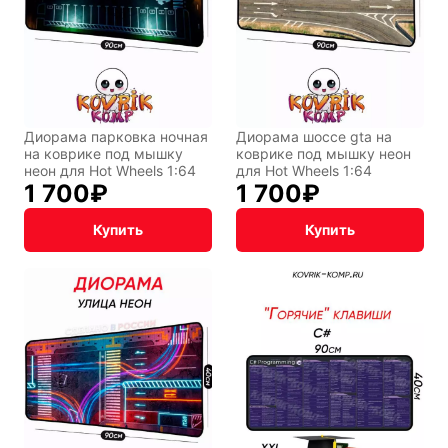
Диорама парковка ночная
Диорама шоссе gta на
на коврике под мышку
коврике под мышку неон
неон для Hot Wheels 1:64
для Hot Wheels 1:64
1 700
₽
1 700
₽
Купить
Купить