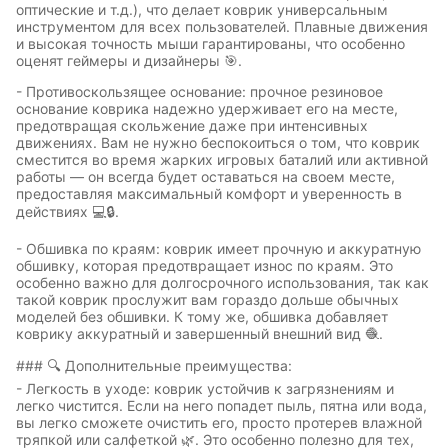
оптические и т.д.), что делает коврик универсальным
инструментом для всех пользователей. Плавные движения
и высокая точность мыши гарантированы, что особенно
оценят геймеры и дизайнеры 🎯.
- Противоскользящее основание: прочное резиновое
основание коврика надежно удерживает его на месте,
предотвращая скольжение даже при интенсивных
движениях. Вам не нужно беспокоиться о том, что коврик
Символы
Hot Wheels
сместится во время жарких игровых баталий или активной
года
работы — он всегда будет оставаться на своем месте,
предоставляя максимальный комфорт и уверенность в
действиях 💻🔒.
- Обшивка по краям: коврик имеет прочную и аккуратную
Горячие
Профессии
обшивку, которая предотвращает износ по краям. Это
клавиши
особенно важно для долгосрочного использования, так как
такой коврик прослужит вам гораздо дольше обычных
моделей без обшивки. К тому же, обшивка добавляет
коврику аккуратный и завершенный внешний вид 🧶.
Мария
В виде
### 🔍 Дополнительные преимущества:
Карташева
ковра
- Легкость в уходе: коврик устойчив к загрязнениям и
легко чистится. Если на него попадет пыль, пятна или вода,
вы легко сможете очистить его, просто протерев влажной
тряпкой или салфеткой 🌿. Это особенно полезно для тех,