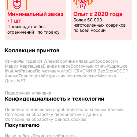
Минимальный заказ
Опыт с 2020 года
: 1 шт
Более 50 000
изготовленных ковриков
Производство без
по всей России
ограничений по тиражу
Коллекции принтов
Символы года
Hot Wheels
Горячие клавиши
Профессии
Мария Карташева
В виде ковра
Восточный стиль
Кудряшка
INariArt
Разное
По мотивам игр
CHERVONNYI BadStory
СССР
Аниме
Транспорт
Абстракция
Фентези
Космос
Мистика
Дарк NET
Подарочная упаковка
Конфиденциальность и технологии
Политика в отношении обработки персональных данных
Согласие на обработку персональных данных
Согласие на обработку файлов cookies
Покупателю
Наши работы
Покупателю
Контакты