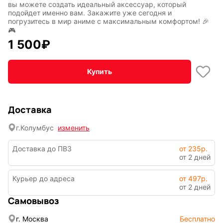
вы можете создать идеальный аксессуар, который
подойдет именно вам. Закажите уже сегодня и
Транспорт
Абстракция
погрузитесь в мир аниме с максимальным комфортом! 🎉
🎮
1 500
₽
Фентези
Космос
Купить
Доставка
Мистика
Дарк NET
г.
Колумбус
изменить
Доставка до ПВЗ
от 235р.
от 2 дней
Курьер до адреса
от 497р.
от 2 дней
Подарочная
Самовывоз
упаковка
г. Москва
Бесплатно