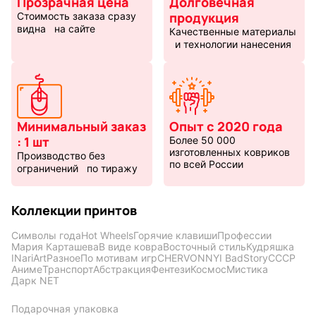
Прозрачная цена
Долговечная
продукция
Стоимость заказа сразу
видна на сайте
Качественные материалы
и технологии нанесения
Минимальный заказ
Опыт с 2020 года
: 1 шт
Более 50 000
изготовленных ковриков
Производство без
по всей России
ограничений по тиражу
Коллекции принтов
Символы года
Hot Wheels
Горячие клавиши
Профессии
Мария Карташева
В виде ковра
Восточный стиль
Кудряшка
INariArt
Разное
По мотивам игр
CHERVONNYI BadStory
СССР
Аниме
Транспорт
Абстракция
Фентези
Космос
Мистика
Дарк NET
Подарочная упаковка