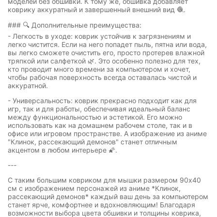
моделей без обшивки. К тому же, обшивка добавляет
коврику аккуратный и завершенный внешний вид 🧶.
### 🔍 Дополнительные преимущества:
- Легкость в уходе: коврик устойчив к загрязнениям и
Восточный
Кудряшка
легко чистится. Если на него попадет пыль, пятна или вода,
стиль
вы легко сможете очистить его, просто протерев влажной
тряпкой или салфеткой 🌿. Это особенно полезно для тех,
кто проводит много времени за компьютером и хочет,
чтобы рабочая поверхность всегда оставалась чистой и
аккуратной.
INariArt
Разное
- Универсальность: коврик прекрасно подходит как для
игр, так и для работы, обеспечивая идеальный баланс
между функциональностью и эстетикой. Его можно
использовать как на домашнем рабочем столе, так и в
офисе или игровом пространстве. А изображение из аниме
По мотивам
CHERVONNYI
"Клинок, рассекающий демонов" станет отличным
игр
BadStory
акцентом в любом интерьере 🌠.
---
Текущий:
Колумбус
С таким большим ковриком для мышки размером 90x40
СССР
Аниме
см с изображением персонажей из аниме *Клинок,
рассекающий демонов* каждый ваш день за компьютером
станет ярче, комфортнее и вдохновляющим! Благодаря
возможности выбора цвета обшивки и толщины коврика,