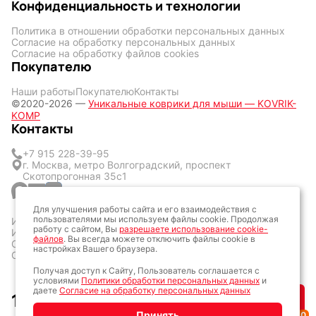
Конфиденциальность и технологии
Политика в отношении обработки персональных данных
Согласие на обработку персональных данных
Согласие на обработку файлов cookies
Покупателю
Наши работы
Покупателю
Контакты
©2020-2026 —
Уникальные коврики для мыши — KOVRIK-
KOMP
Контакты
+7 915 228-39-95
г. Москва, метро Волгоградский, проспект
Скотопрогонная 35с1
Для улучшения работы сайта и его взаимодействия с
пользователями мы используем файлы cookie. Продолжая
ИП Кличук Оксана Сергеевна
работу с сайтом, Вы
разрешаете использование cookie-
ИНН: 773428377057
файлов
. Вы всегда можете отключить файлы cookie в
ОГРН: 323774600160161
настройках Вашего браузера.
ОКТМО: 45387000
Получая доступ к Сайту, Пользователь соглашается с
условиями
Политики обработки персональных данных
и
Разработка сайта: Алексей Колпаков
даете
Согласие на обработку персональных данных
1 500
₽
Купить
Принять
0