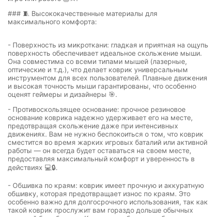
### 🧵 Высококачественные материалы для
максимального комфорта:
- Поверхность из микроткани: гладкая и приятная на ощупь
поверхность обеспечивает идеальное скольжение мыши.
Она совместима со всеми типами мышей (лазерные,
оптические и т.д.), что делает коврик универсальным
инструментом для всех пользователей. Плавные движения
и высокая точность мыши гарантированы, что особенно
оценят геймеры и дизайнеры 🎯.
Символы
Hot Wheels
- Противоскользящее основание: прочное резиновое
года
основание коврика надежно удерживает его на месте,
предотвращая скольжение даже при интенсивных
движениях. Вам не нужно беспокоиться о том, что коврик
сместится во время жарких игровых баталий или активной
работы — он всегда будет оставаться на своем месте,
Горячие
Профессии
предоставляя максимальный комфорт и уверенность в
клавиши
действиях 💻🔒.
- Обшивка по краям: коврик имеет прочную и аккуратную
обшивку, которая предотвращает износ по краям. Это
особенно важно для долгосрочного использования, так как
Мария
В виде
такой коврик прослужит вам гораздо дольше обычных
Карташева
ковра