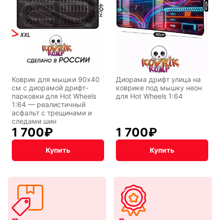
Коврик для мышки 90x40
Диорама дрифт улица на
см с диорамой дрифт-
коврике под мышку неон
парковки для Hot Wheels
для Hot Wheels 1:64
1:64 — реалистичный
асфальт с трещинами и
следами шин
1 700
₽
1 700
₽
Купить
Купить