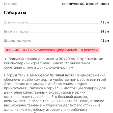
Игровой:
да; геймерский; игровой коврик
Габариты
Длина упаковки:
42 см
Высота упаковки:
24 см
Ширина упаковки:
12 см
#аниме
#клинокрассекающийдемонов
#фентези
🔸 Большой коврик для мышки 90x40 см с фрагментами
компьютерной игры "Dead Space" 🎌: уникальное
сочетание стиля и функциональности 🔸
Погрузитесь в атмосферу
Survival horror
и одновременно
обеспечьте себе комфорт и удобство при работе или игре!
Этот коврик для мыши с изображением кадров
приключений *Айзека Кларка* — настоящий подарок для
ценителей качественных аксессуаров и ярких,
вдохновляющих дизайнов. Его большой размер,
возможность выбора толщины и цвета обшивки, а также
высококачественные материалы делают его отличным
дополнением к любому игровому или рабочему