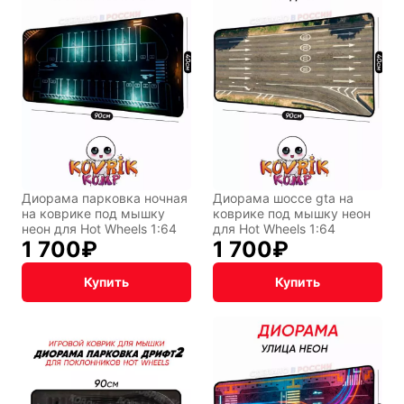
Диорама парковка ночная
Диорама шоссе gta на
на коврике под мышку
коврике под мышку неон
неон для Hot Wheels 1:64
для Hot Wheels 1:64
1 700
₽
1 700
₽
Купить
Купить