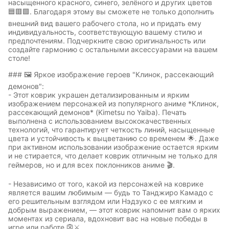
насыщенного красного, синего, зелёного и других цветов
🟦🟥🟩. Благодаря этому вы сможете не только дополнить
внешний вид вашего рабочего стола, но и придать ему
индивидуальность, соответствующую вашему стилю и
предпочтениям. Подчеркните свою оригинальность или
создайте гармонию с остальными аксессуарами на вашем
столе!
### 🖼️ Яркое изображение героев "Клинок, рассекающий
демонов":
- Этот коврик украшен детализированным и ярким
изображением персонажей из популярного аниме *Клинок,
рассекающий демонов* (Kimetsu no Yaiba). Печать
выполнена с использованием высококачественных
технологий, что гарантирует четкость линий, насыщенные
цвета и устойчивость к выцветанию со временем 🌟. Даже
при активном использовании изображение остается ярким
и не стирается, что делает коврик отличным не только для
геймеров, но и для всех поклонников аниме 🎬.
- Независимо от того, какой из персонажей на коврике
является вашим любимым — будь то Танджиро Камадо с
его решительным взглядом или Нэдзуко с ее мягким и
добрым выражением, — этот коврик напомнит вам о ярких
моментах из сериала, вдохновит вас на новые победы в
игре или работе 👺⚔️.