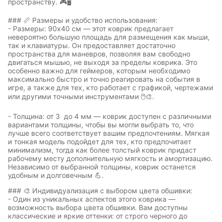
пространству. 🎮🖥️
### 📏 Размеры и удобство использования:
- Размеры: 90x40 см — этот коврик предлагает
невероятно большую площадь для размещения как мыши,
так и клавиатуры. Он предоставляет достаточно
пространства для маневров, позволяя вам свободно
двигаться мышью, не выходя за пределы коврика. Это
особенно важно для геймеров, которым необходимо
максимально быстро и точно реагировать на события в
игре, а также для тех, кто работает с графикой, чертежами
или другими точными инструментами 🖱️🎨.
- Толщина: от 3 до 4 мм — коврик доступен с различными
вариантами толщины, чтобы вы могли выбрать то, что
лучше всего соответствует вашим предпочтениям. Мягкая
и тонкая модель подойдет для тех, кто предпочитает
минимализм, тогда как более толстый коврик придаст
рабочему месту дополнительную мягкость и амортизацию.
Независимо от выбранной толщины, коврик останется
удобным и долговечным 💪.
### 🎨 Индивидуализация с выбором цвета обшивки:
- Один из уникальных аспектов этого коврика —
возможность выбора цвета обшивки. Вам доступны
классические и яркие оттенки: от строго черного до