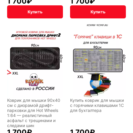
1 700
₽
1 700
₽
Купить
Купить
Коврик для мышки 90x40
Купить коврик для мышки
см с диорамой дрифт-
с горячими клавишами 1С
парковки для Hot Wheels
для бухгалтера
1:64 — реалистичный
асфальт с трещинами и
следами шин
1 700
₽
1 700
₽