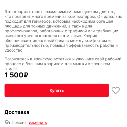
Этот коврик станет незаменимым помощником для тех,
кто проводит много времени за компьютером. Он идеально
подходит для геймеров, которым необходима большая
Символы
Hot Wheels
площадь для точных движений, а также для
года
профессионалов, работающих с графикой или требующих
высокого уровня контроля над мышью. Коврик
обеспечивает идеальный баланс между комфортом и
производительностью, повышая эффективность работы и
удобство.
Горячие
Профессии
клавиши
Погрузитесь в японскую эстетику и улучшите свой рабочий
процесс с большим ковриком для мышки в японском
стиле!
1 500
₽
Мария
В виде
Карташева
ковра
Купить
Восточный
Кудряшка
Доставка
стиль
г.
Помона
изменить