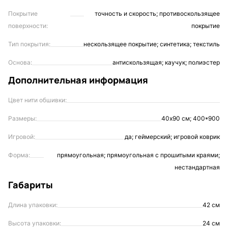
Покрытие
точность и скорость; противоскользящее
поверхности:
покрытие
Тип покрытия:
нескользящее покрытие; синтетика; текстиль
Основа:
антискользящая; каучук; полиэстер
Дополнительная информация
Цвет нити обшивки:
Размеры:
40х90 см; 400*900
Игровой:
да; геймерский; игровой коврик
Форма:
прямоугольная; прямоугольная с прошитыми краями;
нестандартная
Габариты
Длина упаковки:
42 см
Высота упаковки:
24 см