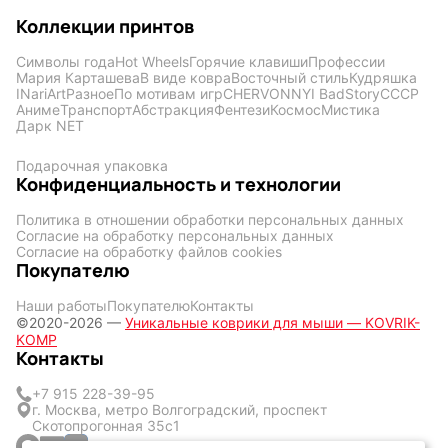
Коллекции принтов
Символы года
Hot Wheels
Горячие клавиши
Профессии
Мария Карташева
В виде ковра
Восточный стиль
Кудряшка
INariArt
Разное
По мотивам игр
CHERVONNYI BadStory
СССР
Аниме
Транспорт
Абстракция
Фентези
Космос
Мистика
Дарк NET
Подарочная упаковка
Конфиденциальность и технологии
Политика в отношении обработки персональных данных
Согласие на обработку персональных данных
Согласие на обработку файлов cookies
Покупателю
Наши работы
Покупателю
Контакты
©2020-2026 —
Уникальные коврики для мыши — KOVRIK-
KOMP
Контакты
+7 915 228-39-95
г. Москва, метро Волгоградский, проспект
Скотопрогонная 35с1