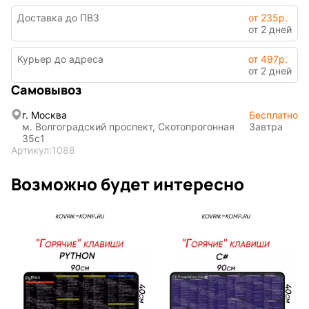
Доставка до ПВЗ
от 235р.
INariArt
Разное
от 2 дней
Курьер до адреса
от 497р.
от 2 дней
Самовывоз
По мотивам
CHERVONNYI
игр
BadStory
г. Москва
Бесплатно
м. Волгоградский проспект, Скотопрогонная
Завтра
35с1
Артикул:
1088
Текущий:
Помона
СССР
Аниме
Возможно будет интересно
Транспорт
Абстракция
Фентези
Космос