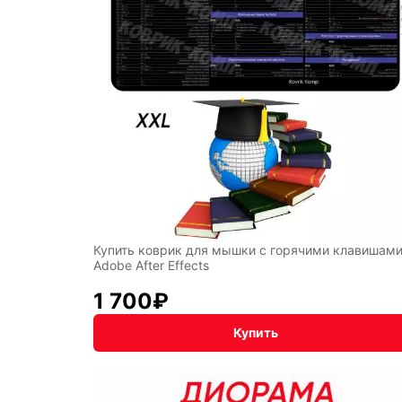
Симво
года
Профе
Купить коврик для мышки с горячими клавишам
Adobe After Effects
Восто
1 700
₽
стиль
Купить
Разное