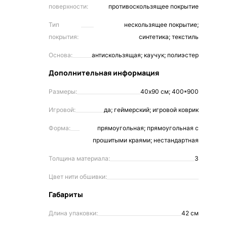
поверхности:
противоскользящее покрытие
Тип
нескользящее покрытие;
покрытия:
синтетика; текстиль
Основа:
антискользящая; каучук; полиэстер
Дополнительная информация
Размеры:
40х90 см; 400*900
Игровой:
да; геймерский; игровой коврик
Форма:
прямоугольная; прямоугольная с
прошитыми краями; нестандартная
Толщина материала:
3
Цвет нити обшивки:
Габариты
Длина упаковки:
42 см