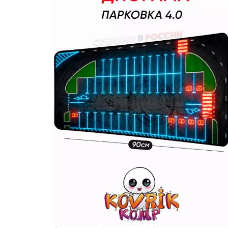
СССР
Абстр
Мисти