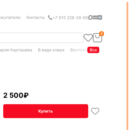
окупателю
Контакты
+7 915 228-39-95
0
ария Карташева
В виде ковра
Восточный стиль
Все
Кудряшка
2 500
₽
Купить