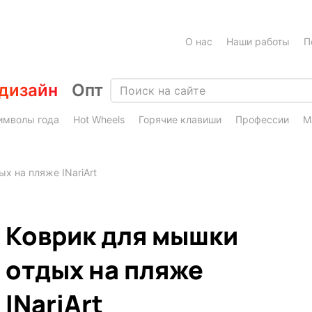
О нас
Наши работы
П
дизайн
Опт
имволы года
Hot Wheels
Горячие клавиши
Профессии
М
х на пляже INariArt
Коврик для мышки
отдых на пляже
INariArt