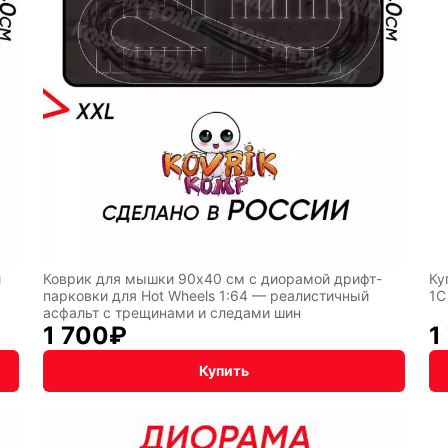
лы
Hot
Горячие
Wheels
клавиши
ссии
Мария
В виде
Карташева
ковра
и
Коврик для мышки 90x40 см с диорамой дрифт-
Ку
парковки для Hot Wheels 1:64 — реалистичный
1С
асфальт с трещинами и следами шин
чный
Кудряшка
INariArt
1 700
₽
1
Купить
По
CHERVO