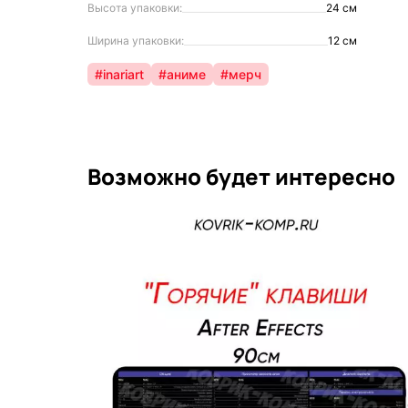
Высота упаковки:
24 см
Ширина упаковки:
12 см
#inariart
#аниме
#мерч
Возможно будет интересно