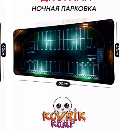
мотивам
BadStor
игр
Аниме
Транспо
Текущий:
Колумбус
акция
Фентези
Космос
ка
Дарк
NET