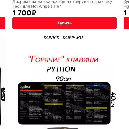
Диорама парковка ночная на коврике под мышку
Ку
чная упаковка
неон для Hot Wheels 1:64
Fi
1 700
₽
1
Купить