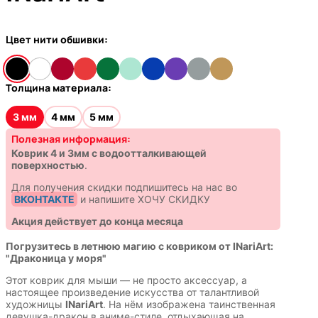
Цвет нити обшивки:
Толщина материала:
3 мм
4 мм
5 мм
Полезная информация:
Коврик 4 и 3мм с водоотталкивающей
поверхностью
.
Для получения скидки подпишитесь на нас во
ВКОНТАКТЕ
и напишите ХОЧУ СКИДКУ
Акция действует до конца месяца
Погрузитесь в летнюю магию с ковриком от INariArt:
"Драконица у моря"
Этот коврик для мыши — не просто аксессуар, а
настоящее произведение искусства от талантливой
художницы
INariArt
. На нём изображена таинственная
девушка-дракон в аниме-стиле, отдыхающая на