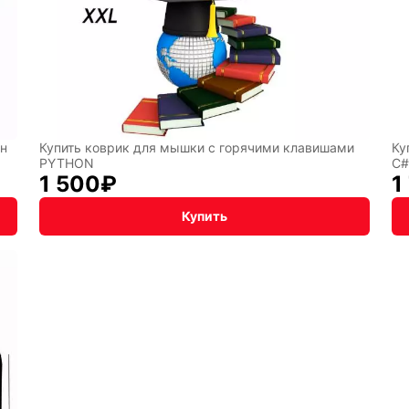
он
Купить коврик для мышки с горячими клавишами
Ку
PYTHON
C
1 500
₽
1
Купить