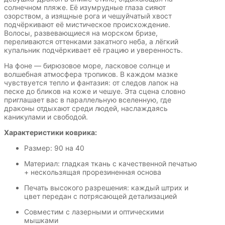
солнечном пляже. Её изумрудные глаза сияют
озорством, а изящные рога и чешуйчатый хвост
подчёркивают её мистическое происхождение.
Волосы, развевающиеся на морском бризе,
переливаются оттенками закатного неба, а лёгкий
купальник подчёркивает её грацию и уверенность.
На фоне — бирюзовое море, ласковое солнце и
волшебная атмосфера тропиков. В каждом мазке
чувствуется тепло и фантазия: от следов лапок на
песке до бликов на коже и чешуе. Эта сцена словно
приглашает вас в параллельную вселенную, где
драконы отдыхают среди людей, наслаждаясь
каникулами и свободой.
Характеристики коврика:
Размер: 90 на 40
Материал: гладкая ткань с качественной печатью
+ нескользящая прорезиненная основа
Печать высокого разрешения: каждый штрих и
цвет передан с потрясающей детализацией
Совместим с лазерными и оптическими
мышками