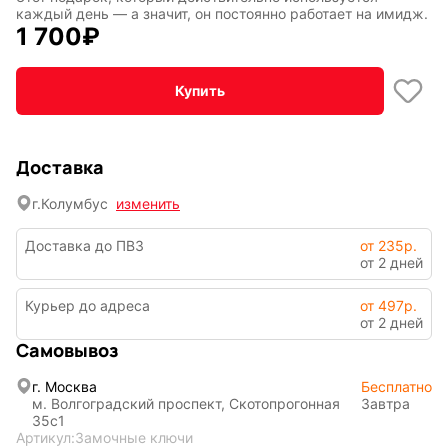
Транспорт
Абстракция
каждый день — а значит, он постоянно работает на имидж.
1 700
₽
Купить
Фентези
Космос
Доставка
Мистика
Дарк NET
г.
Колумбус
изменить
Доставка до ПВЗ
от 235р.
от 2 дней
Курьер до адреса
от 497р.
от 2 дней
Самовывоз
Подарочная
упаковка
г. Москва
Бесплатно
м. Волгоградский проспект, Скотопрогонная
Завтра
35с1
Артикул:
Замочные ключи