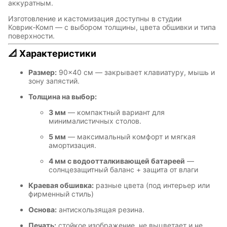
аккуратным.
Изготовление и кастомизация доступны в студии
Коврик‑Комп
— с выбором толщины, цвета обшивки и типа
поверхности.
📐 Характеристики
Размер:
90×40 см — закрывает клавиатуру, мышь и
зону запястий.
Толщина на выбор:
3 мм
— компактный вариант для
минималистичных столов.
5 мм
— максимальный комфорт и мягкая
амортизация.
4 мм с водоотталкивающей батареей
—
солнцезащитный баланс + защита от влаги
Краевая обшивка:
разные цвета (под интерьер или
фирменный стиль)
Основа:
антискользящая резина.
Печать:
стойкое изображение, не выцветает и не