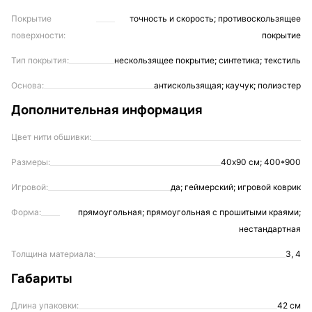
Покрытие
точность и скорость; противоскользящее
поверхности:
покрытие
Тип покрытия:
нескользящее покрытие; синтетика; текстиль
Основа:
антискользящая; каучук; полиэстер
Дополнительная информация
Цвет нити обшивки:
Размеры:
40х90 см; 400*900
Игровой:
да; геймерский; игровой коврик
Форма:
прямоугольная; прямоугольная с прошитыми краями;
нестандартная
Толщина материала:
3, 4
Габариты
Длина упаковки:
42 см