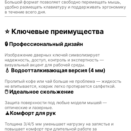
Большой формат позволяет свободно перемещать мышь,
удобно размещать клавиатуру и поддерживать эргономику
в течение всего дня.
⭐ Ключевые преимущества
🔒 Профессиональный дизайн
Изображение дверных ключей символизирует
Символы
Hot Wheels
надежность, доступ, контроль и экспертность —
года
визуальный акцент для рабочей среды.
💧 Водоотталкивающая версия (4 мм)
Пролитый кофе или чай больше не проблема — жидкость
не впитывается, коврик легко протирается салфеткой.
Горячие
Профессии
🖱 Идеальное скольжение
клавиши
Защита поверхности под любые модели мышей —
оптические и лазерные.
🧘Комфорт для рук
Мария
В виде
Карташева
ковра
Толщина 3/4/5 мм уменьшает нагрузку на запястье и
повышает комфорт при длительной работе за