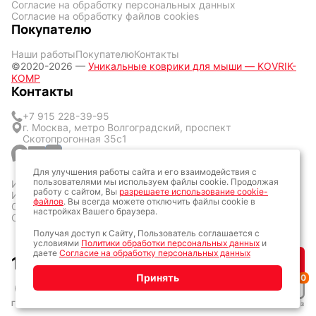
Согласие на обработку персональных данных
Согласие на обработку файлов cookies
Покупателю
Наши работы
Покупателю
Контакты
©2020-2026 —
Уникальные коврики для мыши — KOVRIK-
KOMP
Контакты
+7 915 228-39-95
г. Москва, метро Волгоградский, проспект
Скотопрогонная 35с1
Для улучшения работы сайта и его взаимодействия с
пользователями мы используем файлы cookie. Продолжая
ИП Кличук Оксана Сергеевна
работу с сайтом, Вы
разрешаете использование cookie-
ИНН: 773428377057
файлов
. Вы всегда можете отключить файлы cookie в
ОГРН: 323774600160161
настройках Вашего браузера.
ОКТМО: 45387000
Получая доступ к Сайту, Пользователь соглашается с
условиями
Политики обработки персональных данных
и
Разработка сайта: Алексей Колпаков
даете
Согласие на обработку персональных данных
1 700
₽
Купить
Принять
0
Главная
Каталог
Дизайн
Заказ