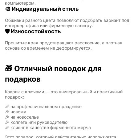
компьютером.
🎨 Индивидуальный стиль
Восточный
Кудряшка
Обшивки разного цвета позволяют подобрать вариант под
стиль
интерьер офиса или фирменную палитру.
🛡 Износостойкость
Прошитые края предотвращают расслоение, а плотная
INariArt
Разное
основа со временем не деформируется.
🎁 Отличный поводок для
подарков
По мотивам
CHERVONNYI
игр
BadStory
Коврик с ключами — это универсальный и практичный
подарок:
Текущий:
Колумбус
🎉 на профессиональном празднике
СССР
Аниме
🎉 новому
🎉 на новоселье
🎉 коллеге или руководителю
🎉 клиент в качестве фирменного мерча
Этот подарок, который действительно используется