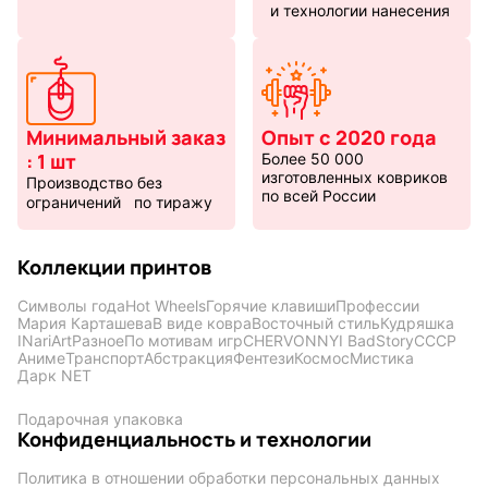
и технологии нанесения
Минимальный заказ
Опыт с 2020 года
: 1 шт
Более 50 000
изготовленных ковриков
Производство без
по всей России
ограничений по тиражу
Коллекции принтов
Символы года
Hot Wheels
Горячие клавиши
Профессии
Мария Карташева
В виде ковра
Восточный стиль
Кудряшка
INariArt
Разное
По мотивам игр
CHERVONNYI BadStory
СССР
Аниме
Транспорт
Абстракция
Фентези
Космос
Мистика
Дарк NET
Подарочная упаковка
Конфиденциальность и технологии
Политика в отношении обработки персональных данных