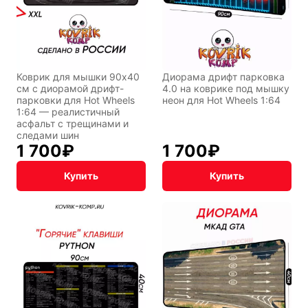
стиль
INariArt
Разное
Коврик для мышки 90x40
Диорама дрифт парковка
см с диорамой дрифт-
4.0 на коврике под мышку
парковки для Hot Wheels
неон для Hot Wheels 1:64
1:64 — реалистичный
асфальт с трещинами и
По мотивам
CHERVONNYI
следами шин
игр
BadStory
1 700
₽
1 700
₽
Купить
Купить
Текущий:
Колумбус
СССР
Аниме
Транспорт
Абстракция