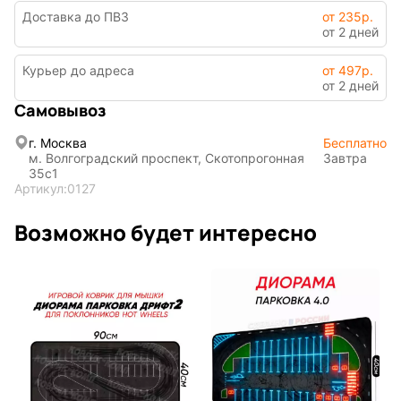
Доставка до ПВЗ
от 235р.
от 2 дней
Курьер до адреса
от 497р.
от 2 дней
Самовывоз
Символы
Hot Wheels
года
г. Москва
Бесплатно
м. Волгоградский проспект, Скотопрогонная
Завтра
35с1
Артикул:
0127
Горячие
Профессии
Возможно будет интересно
клавиши
Мария
В виде
Карташева
ковра
Восточный
Кудряшка