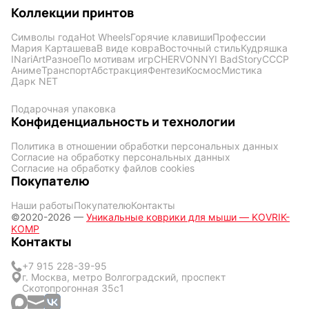
Коллекции принтов
Символы года
Hot Wheels
Горячие клавиши
Профессии
Мария Карташева
В виде ковра
Восточный стиль
Кудряшка
INariArt
Разное
По мотивам игр
CHERVONNYI BadStory
СССР
Аниме
Транспорт
Абстракция
Фентези
Космос
Мистика
Дарк NET
Подарочная упаковка
Конфиденциальность и технологии
Политика в отношении обработки персональных данных
Согласие на обработку персональных данных
Согласие на обработку файлов cookies
Покупателю
Наши работы
Покупателю
Контакты
©2020-2026 —
Уникальные коврики для мыши — KOVRIK-
KOMP
Контакты
+7 915 228-39-95
г. Москва, метро Волгоградский, проспект
Скотопрогонная 35с1