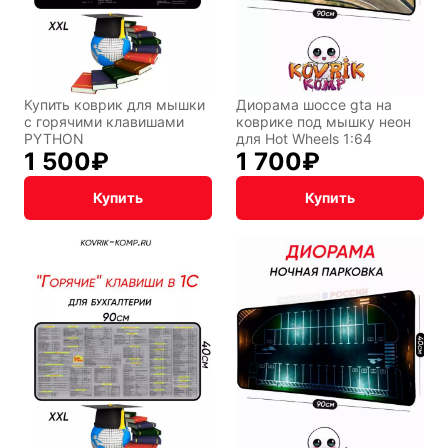
Фентези
Космос
Купить коврик для мышки
Диорама шоссе gta на
с горячими клавишами
коврике под мышку неон
PYTHON
для Hot Wheels 1:64
Мистика
Дарк NET
1 500
₽
1 700
₽
Купить
Купить
Подарочная
упаковка