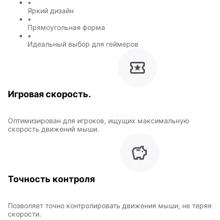
•
Яркий дизайн
•
Прямоугольная форма
•
Идеальный выбор для геймеров
Символы
Hot Wheels
года
Игровая скорость.
Горячие
Профессии
клавиши
Оптимизирован для игроков, ищущих максимальную
скорость движений мыши.
Мария
В виде
Карташева
ковра
Точность контроля
Позволяет точно контролировать движения мыши, не теряя
Восточный
Кудряшка
скорости.
стиль