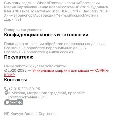
Символы года
Hot Wheels
Горячие клавиши
Профессии
Мария Карташева
В виде ковра
Восточный стиль
Кудряшка
INariArt
Разное
По мотивам игр
CHERVONNYI BadStory
СССР
Аниме
Транспорт
Абстракция
Фентези
Космос
Мистика
Дарк NET
Подарочная упаковка
Конфиденциальность и технологии
Политика в отношении обработки персональных данных
Согласие на обработку персональных данных
Согласие на обработку файлов cookies
Покупателю
Наши работы
Покупателю
Контакты
©2020-2026 —
Уникальные коврики для мыши — KOVRIK-
KOMP
Контакты
+7 915 228-39-95
г. Москва, метро Волгоградский, проспект
Скотопрогонная 35с1
ИП Кличук Оксана Сергеевна