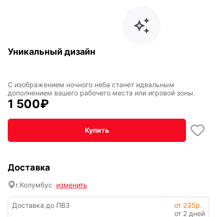
INariArt
Разное
Уникальный дизайн
С изображением ночного неба станет идеальным
По мотивам
CHERVONNYI
дополнением вашего рабочего места или игровой зоны.
игр
BadStory
1 500
₽
Купить
Текущий:
Колумбус
СССР
Аниме
Доставка
Транспорт
Абстракция
г.
Колумбус
изменить
Доставка до ПВЗ
от 235р.
от 2 дней