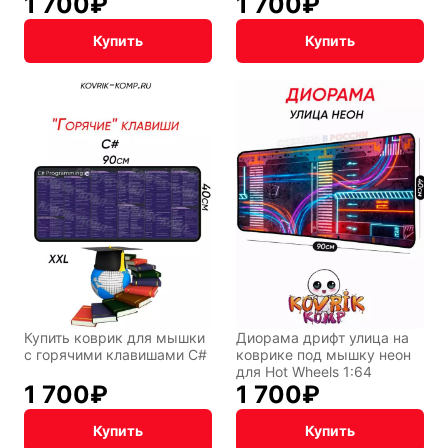
1 700
₽
1 700
₽
Купить
Купить
Купить коврик для мышки
Диорама дрифт улица на
с горячими клавишами C#
коврике под мышку неон
для Hot Wheels 1:64
1 700
₽
1 700
₽
Купить
Купить