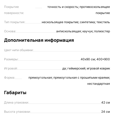
Покрытие
точность и скорость; противоскользящее
поверхности:
покрытие
Тип покрытия:
нескользящее покрытие; синтетика; текстиль
Основа:
антискользящая; каучук; полиэстер
Дополнительная информация
Цвет нити обшивки:
Размеры:
40х90 см; 400*900
Игровой:
да; геймерский; игровой коврик
Форма:
прямоугольная; прямоугольная с прошитыми краями;
нестандартная
Габариты
Длина упаковки:
42 см
Высота упаковки:
24 см