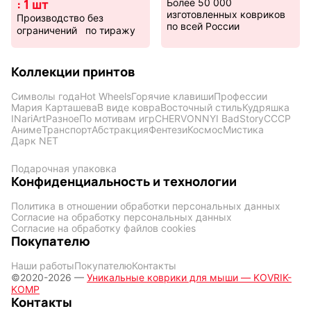
: 1 шт
Более 50 000
изготовленных ковриков
Производство без
по всей России
ограничений по тиражу
Коллекции принтов
Символы года
Hot Wheels
Горячие клавиши
Профессии
Мария Карташева
В виде ковра
Восточный стиль
Кудряшка
INariArt
Разное
По мотивам игр
CHERVONNYI BadStory
СССР
Аниме
Транспорт
Абстракция
Фентези
Космос
Мистика
Дарк NET
Подарочная упаковка
Конфиденциальность и технологии
Политика в отношении обработки персональных данных
Согласие на обработку персональных данных
Согласие на обработку файлов cookies
Покупателю
Наши работы
Покупателю
Контакты
©2020-2026 —
Уникальные коврики для мыши — KOVRIK-
KOMP
Контакты