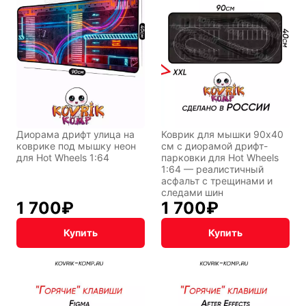
Восточный
Кудряшка
стиль
INariArt
Разное
Диорама дрифт улица на
Коврик для мышки 90x40
коврике под мышку неон
см с диорамой дрифт-
для Hot Wheels 1:64
парковки для Hot Wheels
По мотивам
CHERVONNYI
1:64 — реалистичный
игр
BadStory
асфальт с трещинами и
следами шин
1 700
₽
1 700
₽
Текущий:
Колумбус
СССР
Аниме
Купить
Купить
Транспорт
Абстракция