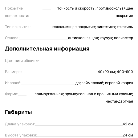
Покрытие
точность и скорость; противоскользящее
поверхности:
покрытие
Тип покрытия:
нескользящее покрытие; синтетика; текстиль
Основа:
антискользящая; каучук; полиэстер
Дополнительная информация
Цвет нити обшивки:
Размеры:
40х90 см; 400*900
Игровой:
да; геймерский; игровой коврик
Форма:
прямоугольная; прямоугольная с прошитыми краями;
нестандартная
Габариты
Длина упаковки:
42 см
Высота упаковки:
24 см