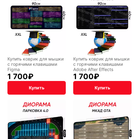
Фентези
Космос
Мистика
Дарк NET
Купить коврик для мышки
Купить коврик для мышки
с горячими клавишами
с горячими клавишами
Figma
Adobe After Effects
1 700
₽
1 700
₽
Купить
Купить
Подарочная
упаковка