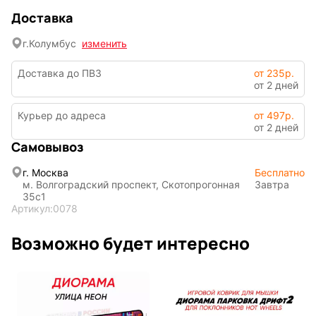
Доставка
г.
Колумбус
изменить
Доставка до ПВЗ
от 235р.
от 2 дней
Курьер до адреса
от 497р.
от 2 дней
Символы
Hot Wheels
года
Самовывоз
г. Москва
Бесплатно
м. Волгоградский проспект, Скотопрогонная
Завтра
35с1
Горячие
Профессии
Артикул:
0078
клавиши
Возможно будет интересно
Мария
В виде
Карташева
ковра