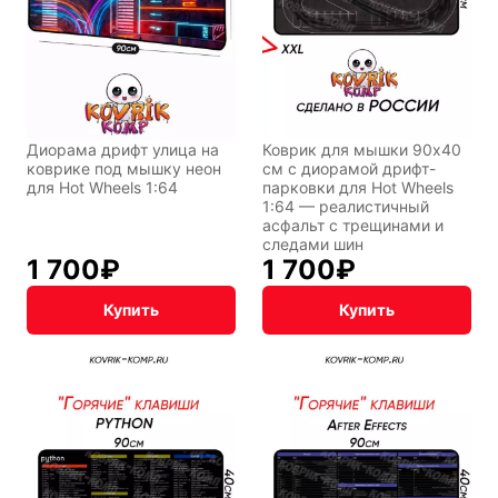
Фентези
Космос
Диорама дрифт улица на
Коврик для мышки 90x40
коврике под мышку неон
см с диорамой дрифт-
для Hot Wheels 1:64
парковки для Hot Wheels
1:64 — реалистичный
Мистика
Дарк NET
асфальт с трещинами и
следами шин
1 700
₽
1 700
₽
Купить
Купить
Подарочная
упаковка