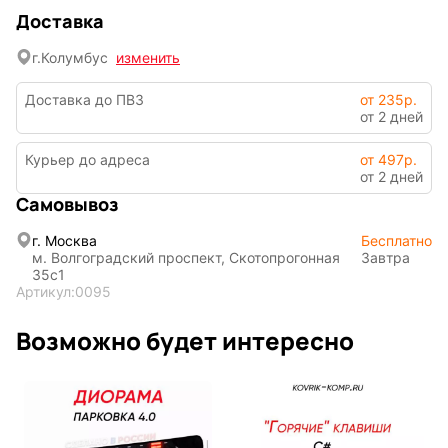
Доставка
г.
Колумбус
изменить
Доставка до ПВЗ
от 235р.
от 2 дней
Курьер до адреса
от 497р.
от 2 дней
Символы
Hot Wheels
года
Самовывоз
г. Москва
Бесплатно
м. Волгоградский проспект, Скотопрогонная
Завтра
35с1
Горячие
Профессии
Артикул:
0095
клавиши
Возможно будет интересно
Мария
В виде
Карташева
ковра