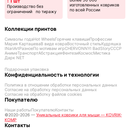
: 1 шт
изготовленных ковриков
Производство без
по всей России
ограничений по тиражу
Коллекции принтов
Символы года
Hot Wheels
Горячие клавиши
Профессии
Мария Карташева
В виде ковра
Восточный стиль
Кудряшка
INariArt
Разное
По мотивам игр
CHERVONNYI BadStory
СССР
Аниме
Транспорт
Абстракция
Фентези
Космос
Мистика
Дарк NET
Подарочная упаковка
Конфиденциальность и технологии
Политика в отношении обработки персональных данных
Согласие на обработку персональных данных
Согласие на обработку файлов cookies
Покупателю
Наши работы
Покупателю
Контакты
©2020-2026 —
Уникальные коврики для мыши — KOVRIK-
KOMP
Контакты