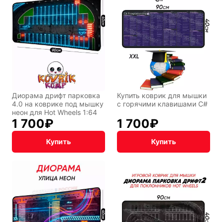
Восточный
Кудряшка
стиль
INariArt
Разное
Диорама дрифт парковка
Купить коврик для мышки
4.0 на коврике под мышку
с горячими клавишами C#
неон для Hot Wheels 1:64
По мотивам
CHERVONNYI
1 700
₽
1 700
₽
игр
BadStory
Купить
Купить
Текущий:
Колумбус
СССР
Аниме
Транспорт
Абстракция