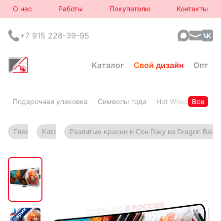
О нас
Работы
Покупателю
Контакты
+7 915 228-39-95
Каталог
Свой дизайн
Опт
Подарочная упаковка
Символы года
Hot Wheels
Все
Горя
Главная
Каталог
Разлитые краски и Сон Гоку из Dragon Ball