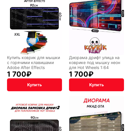
Восточный
Кудряшка
стиль
INariArt
Разное
Купить коврик для мышки
Диорама дрифт улица на
с горячими клавишами
коврике под мышку неон
Adobe After Effects
для Hot Wheels 1:64
По мотивам
CHERVONNYI
1 700
₽
1 700
₽
игр
BadStory
Купить
Купить
Текущий:
Колумбус
СССР
Аниме
Транспорт
Абстракция