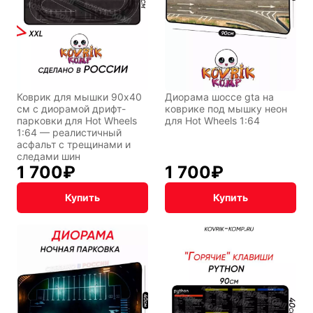
Фентези
Космос
Коврик для мышки 90x40
Диорама шоссе gta на
см с диорамой дрифт-
коврике под мышку неон
парковки для Hot Wheels
для Hot Wheels 1:64
Мистика
Дарк NET
1:64 — реалистичный
асфальт с трещинами и
следами шин
1 700
₽
1 700
₽
Купить
Купить
Подарочная
упаковка