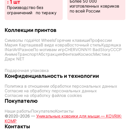
: 1 шт
Более 50 000
изготовленных ковриков
Производство без
по всей России
ограничений по тиражу
Коллекции принтов
Символы года
Hot Wheels
Горячие клавиши
Профессии
Мария Карташева
В виде ковра
Восточный стиль
Кудряшка
INariArt
Разное
По мотивам игр
CHERVONNYI BadStory
СССР
Аниме
Транспорт
Абстракция
Фентези
Космос
Мистика
Дарк NET
Подарочная упаковка
Конфиденциальность и технологии
Политика в отношении обработки персональных данных
Согласие на обработку персональных данных
Согласие на обработку файлов cookies
Покупателю
Наши работы
Покупателю
Контакты
©2020-2026 —
Уникальные коврики для мыши — KOVRIK-
KOMP
Контакты