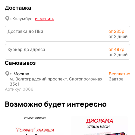
Доставка
г.
Колумбус
изменить
Доставка до ПВЗ
от 235р.
от 2 дней
Курьер до адреса
от 497р.
от 2 дней
Символы
Hot Wheels
года
Самовывоз
г. Москва
Бесплатно
м. Волгоградский проспект, Скотопрогонная
Завтра
35с1
Горячие
Профессии
Артикул:
0066
клавиши
Возможно будет интересно
Мария
В виде
Карташева
ковра