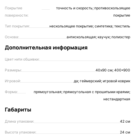
Покрытие
точность и скорость; противоскользящее
поверхности:
покрытие
Тип покрытия:
нескользящее покрытие; синтетика; текстиль
Основа:
антискользящая; каучук; полиэстер
Дополнительная информация
Цвет нити обшивки:
Размеры:
40х90 см; 400*900
Игровой:
да; геймерский; игровой коврик
Форма:
прямоугольная; прямоугольная с прошитыми краями;
нестандартная
Габариты
Длина упаковки:
42 см
Высота упаковки:
24 см