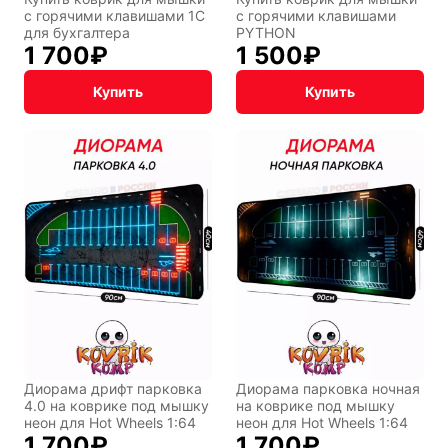
с горячими клавишами 1С
с горячими клавишами
для бухгалтера
PYTHON
1 700
₽
1 500
₽
Купить
Купить
Диорама дрифт парковка
Диорама парковка ночная
4.0 на коврике под мышку
на коврике под мышку
неон для Hot Wheels 1:64
неон для Hot Wheels 1:64
1 700
₽
1 700
₽