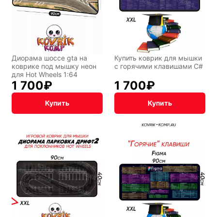
Диорама шоссе gta на
Купить коврик для мышки
коврике под мышку неон
с горячими клавишами C#
для Hot Wheels 1:64
1 700
₽
1 700
₽
Купить
Купить