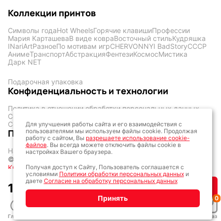
Коллекции принтов
Символы года
Hot Wheels
Горячие клавиши
Профессии
Мария Карташева
В виде ковра
Восточный стиль
Кудряшка
INariArt
Разное
По мотивам игр
CHERVONNYI BadStory
СССР
Аниме
Транспорт
Абстракция
Фентези
Космос
Мистика
Дарк NET
Подарочная упаковка
Конфиденциальность и технологии
Политика в отношении обработки персональных данных
Согласие на обработку персональных данных
Согласие на обработку файлов cookies
Для улучшения работы сайта и его взаимодействия с
пользователями мы используем файлы cookie. Продолжая
Покупателю
работу с сайтом, Вы
разрешаете использование cookie-
файлов
. Вы всегда можете отключить файлы cookie в
Наши работы
Покупателю
Контакты
настройках Вашего браузера.
©2020-2026 —
Уникальные коврики для мыши — KOVRIK-
Получая доступ к Сайту, Пользователь соглашается с
KOMP
условиями
Политики обработки персональных данных
и
Контакты
даете
Согласие на обработку персональных данных
1 500
₽
Купить
+7 915 228-39-95
Принять
0
г. Москва, метро Волгоградский, проспект
Скотопрогонная 35с1
Главная
Каталог
Дизайн
Заказ