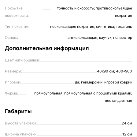
Покрытие
точность и скорость; противоскользящее
поверхности:
покрытие
Тип покрытия:
нескользящее покрытие; синтетика; текстиль
Основа:
антискользящая; каучук; полиэстер
Дополнительная информация
Цвет нити обшивки:
Размеры:
40х90 см; 400*900
Игровой:
да; геймерский; игровой коврик
Форма:
прямоугольная; прямоугольная с прошитыми краями;
нестандартная
Габариты
Высота упаковки:
24 см
Ширина упаковки:
12 см