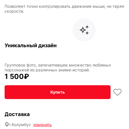
Позволяет точно контролировать движения мыши, не теряя
По мотивам
CHERVONNYI
скорости.
игр
BadStory
Текущий:
Колумбус
СССР
Аниме
Уникальный дизайн
Групповое фото, запечатлевшее множество любимых
Транспорт
Абстракция
персонажей из различных аниме-историй.
1 500
₽
Купить
Фентези
Космос
Доставка
Мистика
Дарк NET
г.
Колумбус
изменить