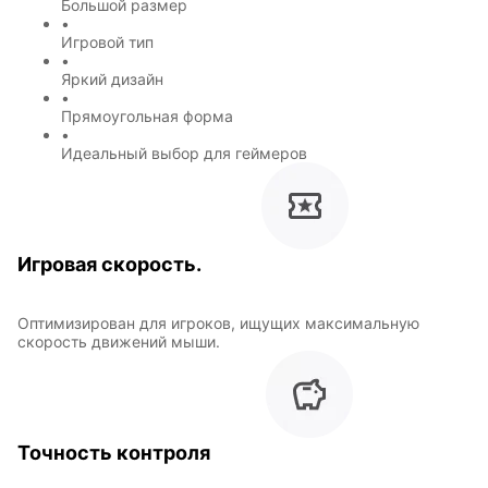
Большой размер
•
Игровой тип
•
Яркий дизайн
Горячие
Профессии
•
клавиши
Прямоугольная форма
•
Идеальный выбор для геймеров
Мария
В виде
Карташева
ковра
Игровая скорость.
Восточный
Кудряшка
стиль
Оптимизирован для игроков, ищущих максимальную
скорость движений мыши.
INariArt
Разное
Точность контроля