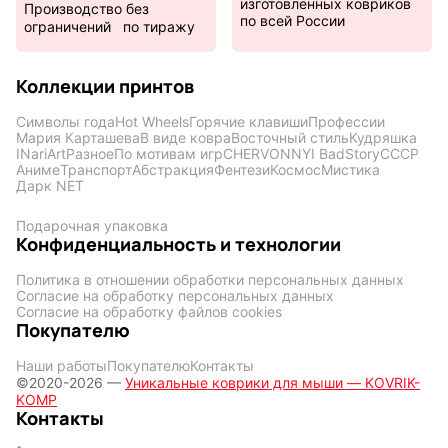
изготовленных ковриков
Производство без
по всей России
ограничений по тиражу
Коллекции принтов
Символы года
Hot Wheels
Горячие клавиши
Профессии
Мария Карташева
В виде ковра
Восточный стиль
Кудряшка
INariArt
Разное
По мотивам игр
CHERVONNYI BadStory
СССР
Аниме
Транспорт
Абстракция
Фентези
Космос
Мистика
Дарк NET
Подарочная упаковка
Конфиденциальность и технологии
Политика в отношении обработки персональных данных
Согласие на обработку персональных данных
Согласие на обработку файлов cookies
Покупателю
Наши работы
Покупателю
Контакты
©2020-2026 —
Уникальные коврики для мыши — KOVRIK-
KOMP
Контакты