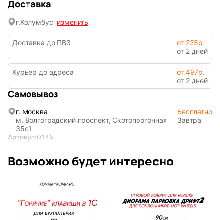
Доставка
г.
Колумбус
изменить
Доставка до ПВЗ
от 235р.
от 2 дней
Курьер до адреса
от 497р.
от 2 дней
Символы
Hot Wheels
Самовывоз
года
г. Москва
Бесплатно
м. Волгоградский проспект, Скотопрогонная
Завтра
35с1
Горячие
Профессии
Артикул:
0145
клавиши
Возможно будет интересно
Мария
В виде
Карташева
ковра