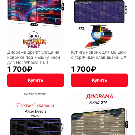
Фентези
Космос
Диорама дрифт улица на
Купить коврик для мышки
Мистика
Дарк NET
коврике под мышку неон
с горячими клавишами C#
для Hot Wheels 1:64
1 700
₽
1 700
₽
Купить
Купить
Подарочная
упаковка