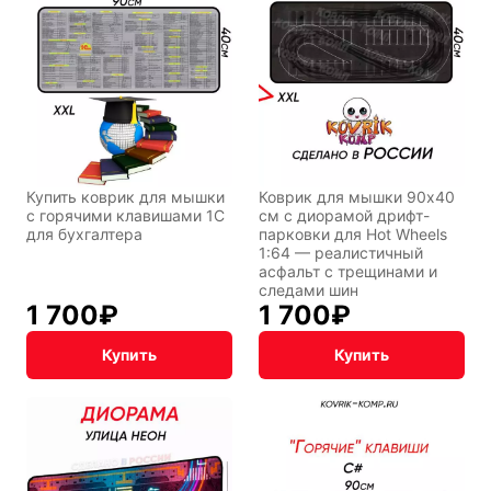
Восточный
Кудряшка
стиль
INariArt
Разное
Купить коврик для мышки
Коврик для мышки 90x40
с горячими клавишами 1С
см с диорамой дрифт-
для бухгалтера
парковки для Hot Wheels
По мотивам
CHERVONNYI
1:64 — реалистичный
игр
BadStory
асфальт с трещинами и
следами шин
1 700
₽
1 700
₽
Текущий:
Колумбус
Купить
Купить
СССР
Аниме
Транспорт
Абстракция