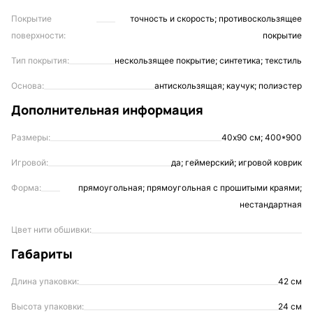
Покрытие
точность и скорость; противоскользящее
поверхности:
покрытие
Тип покрытия:
нескользящее покрытие; синтетика; текстиль
Основа:
антискользящая; каучук; полиэстер
Дополнительная информация
Размеры:
40х90 см; 400*900
Игровой:
да; геймерский; игровой коврик
Форма:
прямоугольная; прямоугольная с прошитыми краями;
нестандартная
Цвет нити обшивки:
Габариты
Длина упаковки:
42 см
Высота упаковки:
24 см