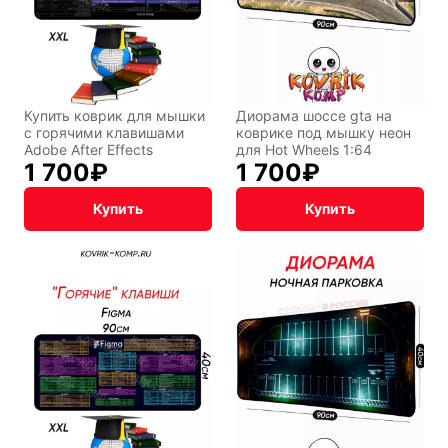
Купить коврик для мышки
Диорама шоссе gta на
с горячими клавишами
коврике под мышку неон
Adobe After Effects
для Hot Wheels 1:64
1 700
₽
1 700
₽
Купить
Купить