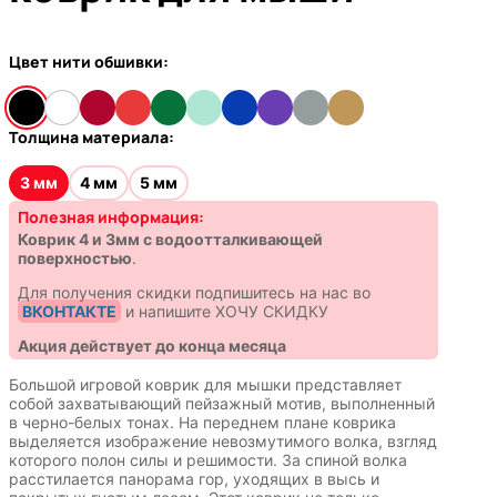
Цвет нити обшивки:
Толщина материала:
3 мм
4 мм
5 мм
Полезная информация:
Коврик 4 и 3мм с водоотталкивающей
поверхностью
.
Для получения скидки подпишитесь на нас во
ВКОНТАКТЕ
и напишите ХОЧУ СКИДКУ
Акция действует до конца месяца
Большой игровой коврик для мышки представляет
собой захватывающий пейзажный мотив, выполненный
в черно-белых тонах. На переднем плане коврика
выделяется изображение невозмутимого волка, взгляд
которого полон силы и решимости. За спиной волка
расстилается панорама гор, уходящих в высь и