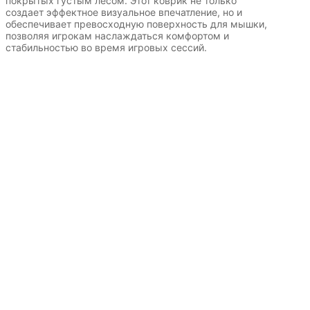
покрытых густым лесом. Этот коврик не только
создает эффектное визуальное впечатление, но и
обеспечивает превосходную поверхность для мышки,
позволяя игрокам наслаждаться комфортом и
стабильностью во время игровых сессий.