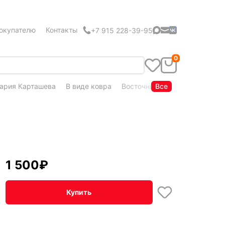
окупателю
Контакты
+7 915 228-39-95
0
ария Карташева
В виде ковра
Восточный стиль
Все
Кудряшка
1 500
₽
Купить