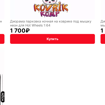
он
Диорама парковка ночная на коврике под мышку
Ди
неон для Hot Wheels 1:64
мы
1 700
₽
1
Купить