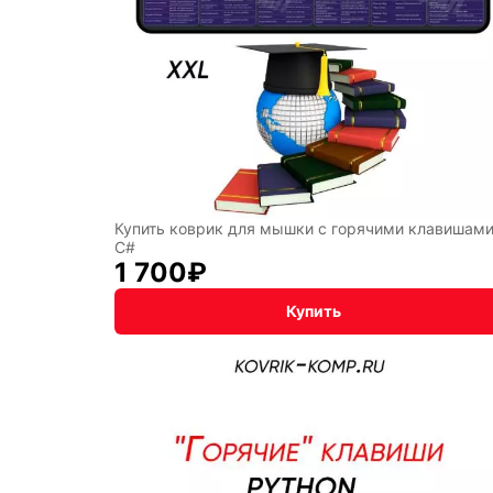
Симво
года
Профе
Купить коврик для мышки с горячими клавишам
C#
1 700
₽
Купить
Восто
стиль
Разное