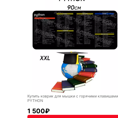
СССР
Абстр
Мисти
Купить коврик для мышки с горячими клавишам
PYTHON
1 500
₽
Подаро