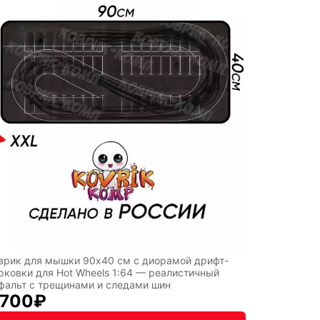
рт
врик для мышки 90x40 см с диорамой дрифт-
рковки для Hot Wheels 1:64 — реалистичный
фальт с трещинами и следами шин
 700
₽