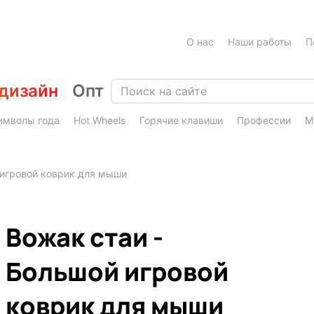
О нас
Наши работы
П
дизайн
Опт
имволы года
Hot Wheels
Горячие клавиши
Профессии
М
 игровой коврик для мыши
Вожак стаи -
Большой игровой
коврик для мыши