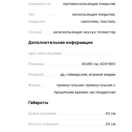
поверхности:
противоскользящее покрытие
Тип
нескользящее покрытие;
покрытия:
синтетика; текстиль
Основа:
антискользящая; каучук; полиэстер
Дополнительная информация
Цвет нити обшивки:
Размеры:
40х90 см; 400*900
Игровой:
да; геймерский; игровой коврик
Форма:
прямоугольная; прямоугольная с
прошитыми краями; нестандартная
Габариты
Длина упаковки:
42 см
Высота упаковки:
24 см