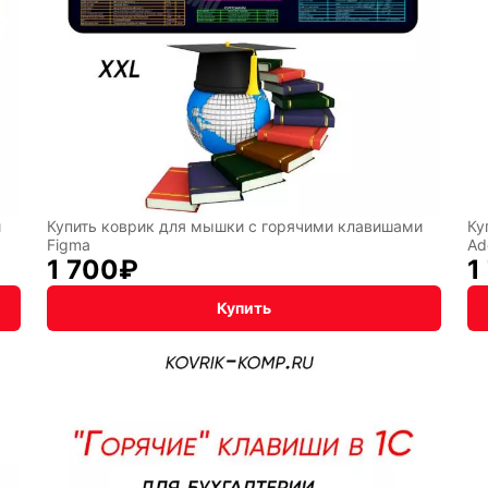
лы
Hot
Горячие
Wheels
клавиши
ссии
Мария
В виде
и
Купить коврик для мышки с горячими клавишами
Ку
Карташева
ковра
Figma
Ad
1 700
₽
1
Купить
чный
Кудряшка
INariArt
По
CHERVO
мотивам
BadStor