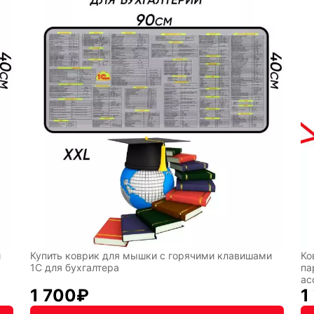
игр
Аниме
Транспо
Текущий:
Колумбус
акция
Фентези
Космос
ка
Дарк
NET
и
Купить коврик для мышки с горячими клавишами
Ко
1С для бухгалтера
па
ас
1 700
₽
1
чная упаковка