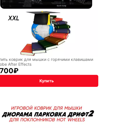
пить коврик для мышки с горячими клавишами
obe After Effects
 700
₽
Купить
NNYI
y