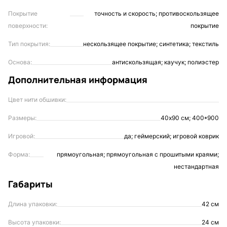
Покрытие
точность и скорость; противоскользящее
поверхности:
покрытие
Тип покрытия:
нескользящее покрытие; синтетика; текстиль
Основа:
антискользящая; каучук; полиэстер
Дополнительная информация
Цвет нити обшивки:
Размеры:
40х90 см; 400*900
Игровой:
да; геймерский; игровой коврик
Форма:
прямоугольная; прямоугольная с прошитыми краями;
нестандартная
Габариты
Длина упаковки:
42 см
Высота упаковки:
24 см