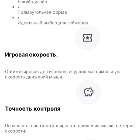
Яркий дизайн
Символы
Hot Wheels
•
года
Прямоугольная форма
•
Идеальный выбор для геймеров
Горячие
Профессии
клавиши
Игровая скорость.
Мария
В виде
Оптимизирован для игроков, ищущих максимальную
Карташева
ковра
скорость движений мыши.
Восточный
Кудряшка
стиль
Точность контроля
Позволяет точно контролировать движения мыши, не теряя
скорости.
INariArt
Разное