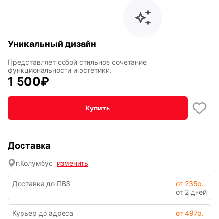
По мотивам
CHERVONNYI
Уникальный дизайн
игр
BadStory
Представляет собой стильное сочетание
функциональности и эстетики.
1 500
₽
Текущий:
Колумбус
СССР
Аниме
Купить
Транспорт
Абстракция
Доставка
г.
Колумбус
изменить
Фентези
Космос
Доставка до ПВЗ
от 235р.
от 2 дней
Курьер до адреса
от 497р.