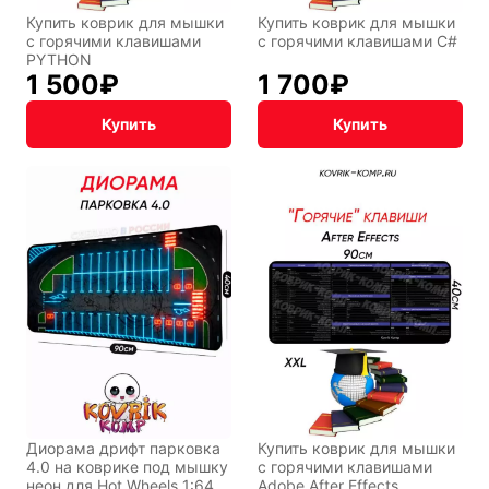
Купить коврик для мышки
Купить коврик для мышки
с горячими клавишами
с горячими клавишами C#
PYTHON
1 500
₽
1 700
₽
Купить
Купить
Диорама дрифт парковка
Купить коврик для мышки
4.0 на коврике под мышку
с горячими клавишами
неон для Hot Wheels 1:64
Adobe After Effects