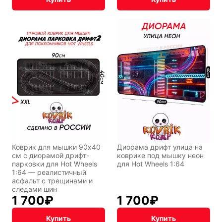
Коврик для мышки 90x40
Диорама дрифт улица на
см с диорамой дрифт-
коврике под мышку неон
парковки для Hot Wheels
для Hot Wheels 1:64
1:64 — реалистичный
асфальт с трещинами и
следами шин
1 700
₽
1 700
₽
Купить
Купить