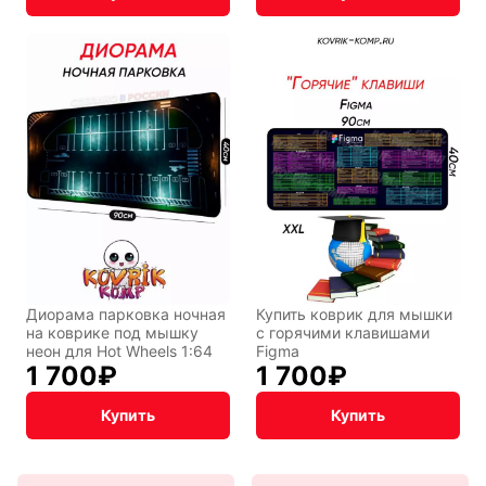
Диорама парковка ночная
Купить коврик для мышки
на коврике под мышку
с горячими клавишами
неон для Hot Wheels 1:64
Figma
1 700
₽
1 700
₽
Купить
Купить