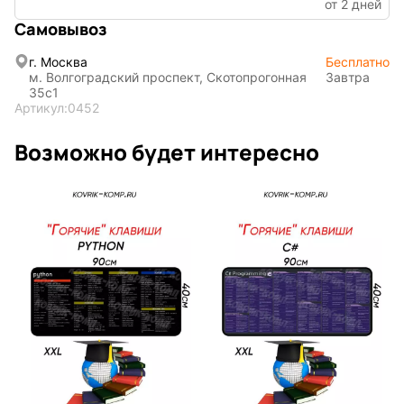
от 2 дней
Мистика
Дарк NET
Самовывоз
г. Москва
Бесплатно
м. Волгоградский проспект, Скотопрогонная
Завтра
35с1
Артикул:
0452
Возможно будет интересно
Подарочная
упаковка