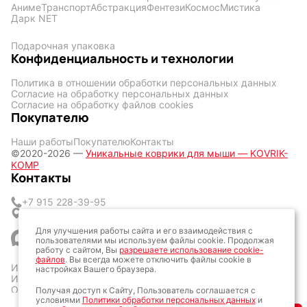
Аниме
Транспорт
Абстракция
Фентези
Космос
Мистика
Дарк NET
Подарочная упаковка
Конфиденциальность и технологии
Политика в отношении обработки персональных данных
Согласие на обработку персональных данных
Согласие на обработку файлов cookies
Покупателю
Наши работы
Покупателю
Контакты
©2020-2026 —
Уникальные коврики для мыши — KOVRIK-
KOMP
Контакты
+7 915 228-39-95
г. Москва, метро Волгоградский, проспект
Скотопрогонная 35с1
Для улучшения работы сайта и его взаимодействия с
пользователями мы используем файлы cookie. Продолжая
работу с сайтом, Вы
разрешаете использование cookie-
файлов
. Вы всегда можете отключить файлы cookie в
ИП Кличук Оксана Сергеевна
настройках Вашего браузера.
ИНН: 773428377057
ОГРН: 323774600160161
Получая доступ к Сайту, Пользователь соглашается с
условиями
Политики обработки персональных данных
и
ОКТМО: 45387000