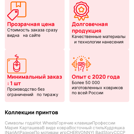
Прозрачная цена
Долговечная
продукция
Стоимость заказа сразу
видна на сайте
Качественные материалы
и технологии нанесения
Минимальный заказ
Опыт с 2020 года
: 1 шт
Более 50 000
изготовленных ковриков
Производство без
по всей России
ограничений по тиражу
Коллекции принтов
Символы года
Hot Wheels
Горячие клавиши
Профессии
Мария Карташева
В виде ковра
Восточный стиль
Кудряшка
INariArt
Разное
По мотивам игр
CHERVONNYI BadStory
СССР