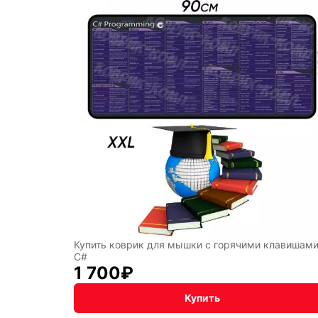
СССР
Абстр
Мисти
Купить коврик для мышки с горячими клавишам
C#
1 700
₽
Купить
Подаро