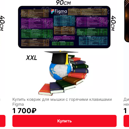
Аниме
Транспо
Текущий:
Колумбус
акция
Фентези
Космос
ка
Дарк
NET
и
Купить коврик для мышки с горячими клавишами
Ди
Figma
не
1 700
₽
1
Купить
чная упаковка