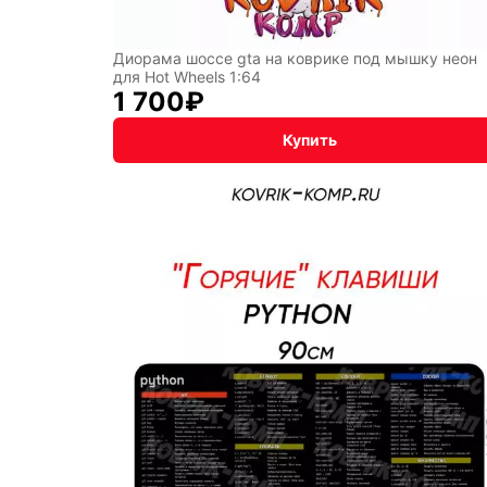
Диорама шоссе gta на коврике под мышку неон
для Hot Wheels 1:64
1 700
₽
Купить