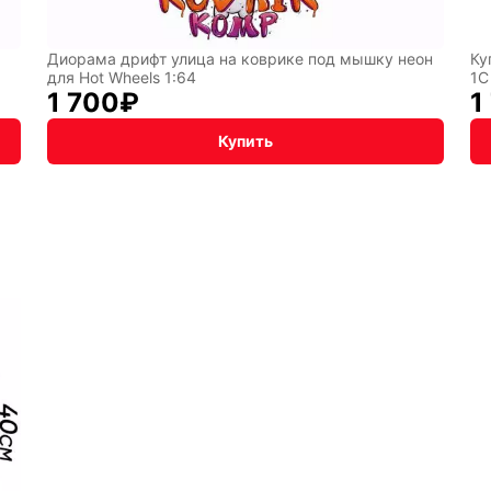
Диорама дрифт улица на коврике под мышку неон
Ку
для Hot Wheels 1:64
1С
1 700
₽
1
Купить