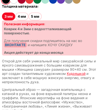
Толщина материала:
3 мм
4 мм
5 мм
Полезная информация:
Коврик 4 и 3мм с водоотталкивающей
поверхностью
.
Для получения скидки подпишитесь на нас во
ВКОНТАКТЕ
и напишите ХОЧУ СКИДКУ
Акция действует до конца месяца
Открой для себя уникальный мир самурайской силы и
яркого самовыражения с большим ковриком для
мышки «Женщина самурая» размером 90×40 см. Этот
арт создан талантливым художником
Кудряшкой
и
заключает в себе мощную женскую энергию, отвагу и
непреклонность духа.
Центральный образ — загадочная воительница с
катаной в руках, на фоне взрывной палитры неона и
граффити. Японские иероглифы на фоне ведения и
атмосферы восточной философии: «Мужество»,
«Безграничная любовь», «Линия жизни», «Выживает