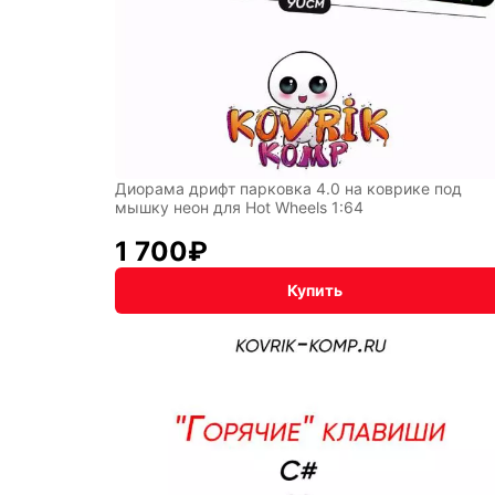
Симво
года
Профе
Диорама дрифт парковка 4.0 на коврике под
мышку неон для Hot Wheels 1:64
1 700
₽
Купить
Восто
стиль
Разное