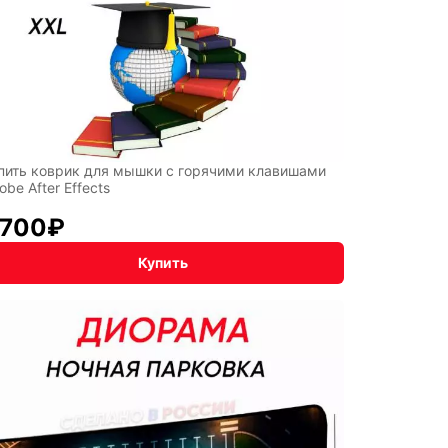
пить коврик для мышки с горячими клавишами
obe After Effects
 700
₽
Купить
NNYI
y