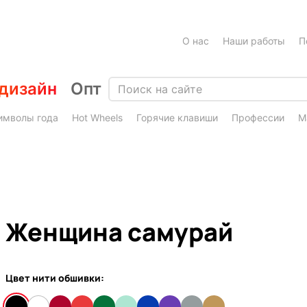
О нас
Наши работы
П
дизайн
Опт
имволы года
Hot Wheels
Горячие клавиши
Профессии
М
Женщина самурай
Цвет нити обшивки: