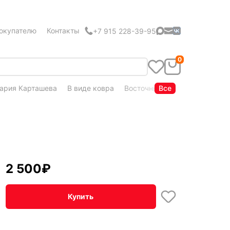
окупателю
Контакты
+7 915 228-39-95
0
ария Карташева
В виде ковра
Восточный стиль
Все
Кудряшка
2 500
₽
Купить