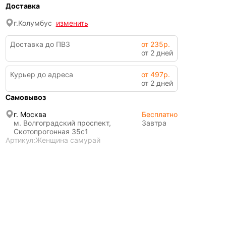
Доставка
г.
Колумбус
изменить
Доставка до ПВЗ
от 235р.
от 2 дней
Курьер до адреса
от 497р.
от 2 дней
Самовывоз
г. Москва
Бесплатно
м. Волгоградский проспект,
Завтра
Скотопрогонная 35с1
Артикул:
Женщина самурай