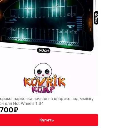
рт
орама парковка ночная на коврике под мышку
он для Hot Wheels 1:64
 700
₽
Купить