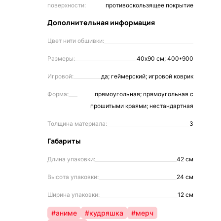
поверхности:
противоскользящее покрытие
Дополнительная информация
Цвет нити обшивки:
Размеры:
40х90 см; 400*900
Игровой:
да; геймерский; игровой коврик
Форма:
прямоугольная; прямоугольная с
прошитыми краями; нестандартная
Толщина материала:
3
Габариты
Длина упаковки:
42 см
Высота упаковки:
24 см
Ширина упаковки:
12 см
#аниме
#кудряшка
#мерч