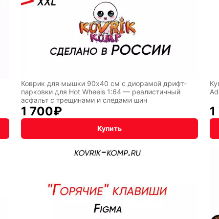
лы
Hot
Горячие
Wheels
клавиши
ссии
Мария
В виде
Коврик для мышки 90x40 см с диорамой дрифт-
Ку
парковки для Hot Wheels 1:64 — реалистичный
Ad
Карташева
ковра
асфальт с трещинами и следами шин
1 700
₽
1
Купить
чный
Кудряшка
INariArt
По
CHERVO
мотивам
BadStor
игр