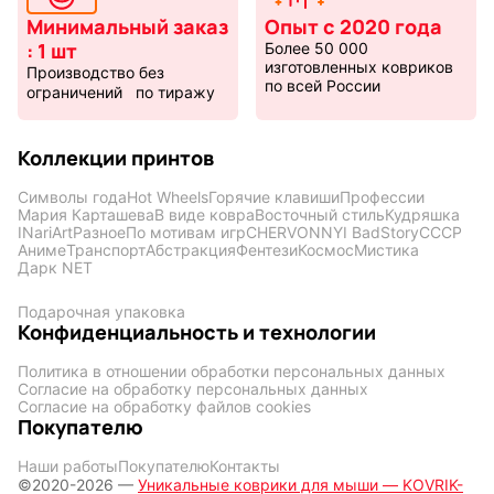
Минимальный заказ
Опыт с 2020 года
: 1 шт
Более 50 000
изготовленных ковриков
Производство без
по всей России
ограничений по тиражу
Коллекции принтов
Символы года
Hot Wheels
Горячие клавиши
Профессии
Мария Карташева
В виде ковра
Восточный стиль
Кудряшка
INariArt
Разное
По мотивам игр
CHERVONNYI BadStory
СССР
Аниме
Транспорт
Абстракция
Фентези
Космос
Мистика
Дарк NET
Подарочная упаковка
Конфиденциальность и технологии
Политика в отношении обработки персональных данных
Согласие на обработку персональных данных
Согласие на обработку файлов cookies
Покупателю
Наши работы
Покупателю
Контакты
©2020-2026 —
Уникальные коврики для мыши — KOVRIK-