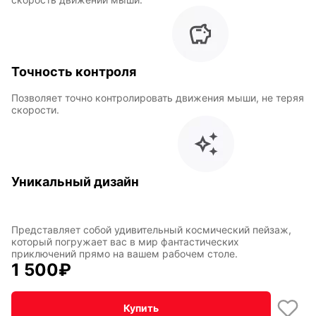
года
Горячие
Профессии
Точность контроля
клавиши
Позволяет точно контролировать движения мыши, не теряя
скорости.
Мария
В виде
Карташева
ковра
Уникальный дизайн
Восточный
Кудряшка
стиль
Представляет собой удивительный космический пейзаж,
который погружает вас в мир фантастических
приключений прямо на вашем рабочем столе.
1 500
₽
INariArt
Разное
Купить