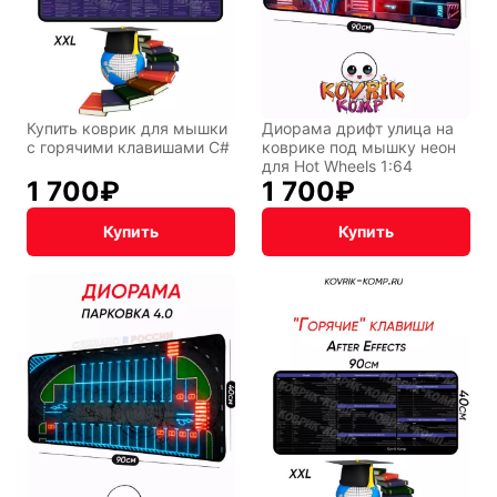
Купить коврик для мышки
Диорама дрифт улица на
с горячими клавишами C#
коврике под мышку неон
для Hot Wheels 1:64
1 700
₽
1 700
₽
Купить
Купить