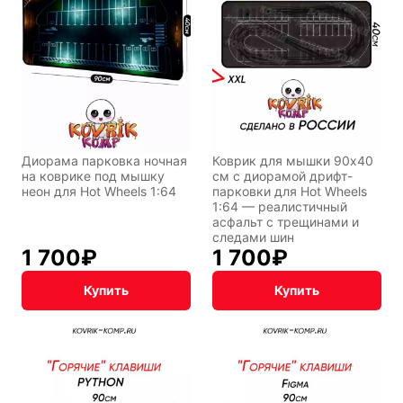
Диорама парковка ночная
Коврик для мышки 90x40
на коврике под мышку
см с диорамой дрифт-
неон для Hot Wheels 1:64
парковки для Hot Wheels
1:64 — реалистичный
асфальт с трещинами и
следами шин
1 700
₽
1 700
₽
Купить
Купить