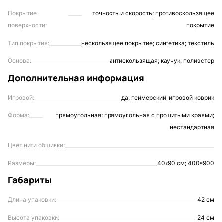
Покрытие
точность и скорость; противоскользящее
поверхности:
покрытие
Тип покрытия:
нескользящее покрытие; синтетика; текстиль
Основа:
антискользящая; каучук; полиэстер
Дополнительная информация
Игровой:
да; геймерский; игровой коврик
Форма:
прямоугольная; прямоугольная с прошитыми краями;
нестандартная
Цвет нити обшивки:
Размеры:
40х90 см; 400*900
Габариты
Длина упаковки:
42 см
Высота упаковки:
24 см