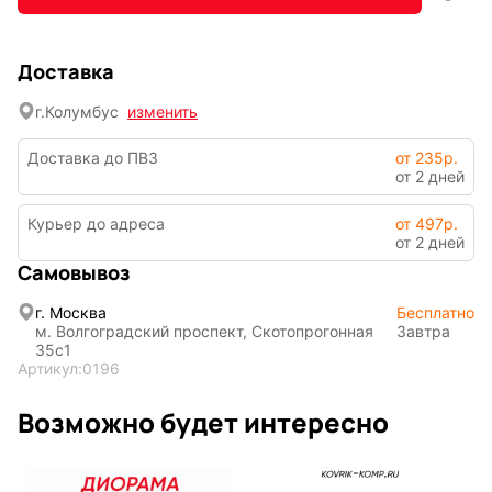
По мотивам
CHERVONNYI
Доставка
игр
BadStory
г.
Колумбус
изменить
Текущий:
Колумбус
Доставка до ПВЗ
от 235р.
СССР
Аниме
от 2 дней
Курьер до адреса
от 497р.
от 2 дней
Самовывоз
Транспорт
Абстракция
г. Москва
Бесплатно
м. Волгоградский проспект, Скотопрогонная
Завтра
35с1
Артикул:
0196
Фентези
Космос
Возможно будет интересно
Мистика
Дарк NET