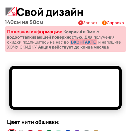
Свой дизайн
140см на 50см
Запрет
Справка
Полезная информация:
Коврик 4 и 3мм с
водоотталкивающей поверхностью
.
Для получения
скидки подпишитесь на нас во
ВКОНТАКТЕ
и напишите
ХОЧУ СКИДКУ
Акция действует до конца месяца
Символы
Hot Wheels
года
⚠️ ⚠️ ⚠️ ⚠️ ⚠️
Горячие
Профессии
Запрещенные темы
клавиши
Материал коврика:
Информация, направленная на пропаганду
войны, разжигания национальной, расовой или
Покрытие полиэстер на прорезиненной основе
Не закрывайте
Цвет нити обшивки:
религиозной ненависти и вражды.
Мария
В виде
окно!
КОВРИКИ 4ММ ТОЛЩИНОЙ С
Информация политического характера с
Карташева
ковра