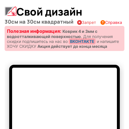
Свой дизайн
30см на 30см квадратный
Запрет
Справка
Полезная информация:
Коврик 4 и 3мм с
водоотталкивающей поверхностью
.
Для получения
скидки подпишитесь на нас во
ВКОНТАКТЕ
и напишите
ХОЧУ СКИДКУ
Акция действует до конца месяца
Символы
Hot Wheels
года
⚠️ ⚠️ ⚠️ ⚠️ ⚠️
Горячие
Профессии
Запрещенные темы
клавиши
Информация, направленная на пропаганду
войны, разжигания национальной, расовой или