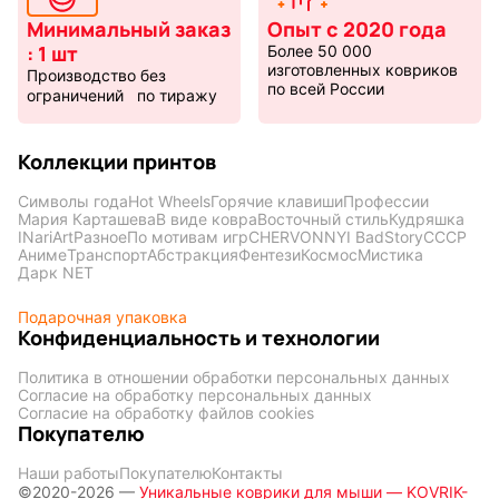
Минимальный заказ
Опыт с 2020 года
: 1 шт
Более 50 000
изготовленных ковриков
Производство без
по всей России
ограничений по тиражу
Коллекции принтов
Символы года
Hot Wheels
Горячие клавиши
Профессии
Мария Карташева
В виде ковра
Восточный стиль
Кудряшка
INariArt
Разное
По мотивам игр
CHERVONNYI BadStory
СССР
Аниме
Транспорт
Абстракция
Фентези
Космос
Мистика
Дарк NET
Подарочная упаковка
Конфиденциальность и технологии
Политика в отношении обработки персональных данных
Согласие на обработку персональных данных
Согласие на обработку файлов cookies
Покупателю
Наши работы
Покупателю
Контакты
©2020-2026 —
Уникальные коврики для мыши — KOVRIK-