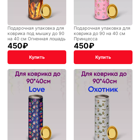
Восточный
Кудряшка
стиль
Подарочная упаковка для
Подарочная упаковка для
INariArt
Разное
коврика под мышку до 90
коврика до 90 на 40 см
на 40 см Огненная лошадь
Принцесса
450
₽
450
₽
Купить
Купить
По мотивам
CHERVONNYI
игр
BadStory
Текущий:
Колумбус
СССР
Аниме
Транспорт
Абстракция