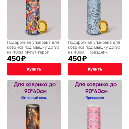
Подарочная упаковка для
Подарочная упаковка для
Символы
Hot Wheels
коврика под мышку до 90
коврика под мышку до 90
года
на 40см Мульт-герои
на 40см - Праздник
450
₽
450
₽
Купить
Купить
Горячие
Профессии
клавиши
Мария
В виде
Карташева
ковра