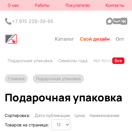
О нас
Работы
Покупателю
Контакты
+7 915 228-39-95
Каталог
Свой дизайн
Опт
Подарочная упаковка
Символы года
Hot Wheels
Все
Горя
Главная
Подарочная упаковка
Подарочная упаковка
Сортировка:
Дата публикации
Цена
Наименование
Товаров на странице: