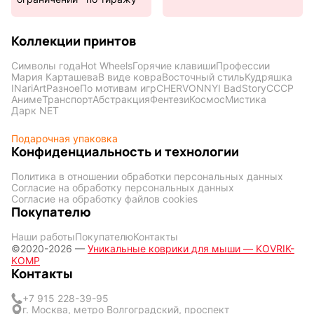
Коллекции принтов
Символы года
Hot Wheels
Горячие клавиши
Профессии
Мария Карташева
В виде ковра
Восточный стиль
Кудряшка
INariArt
Разное
По мотивам игр
CHERVONNYI BadStory
СССР
Аниме
Транспорт
Абстракция
Фентези
Космос
Мистика
Дарк NET
Подарочная упаковка
Конфиденциальность и технологии
Политика в отношении обработки персональных данных
Согласие на обработку персональных данных
Согласие на обработку файлов cookies
Покупателю
Наши работы
Покупателю
Контакты
©2020-2026 —
Уникальные коврики для мыши — KOVRIK-
KOMP
Контакты
+7 915 228-39-95
г. Москва, метро Волгоградский, проспект