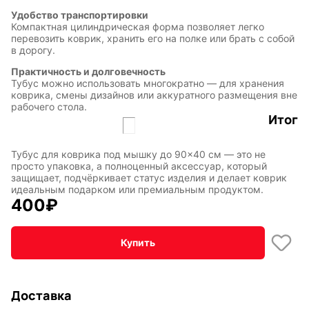
Удобство транспортировки
Компактная цилиндрическая форма позволяет легко
перевозить коврик, хранить его на полке или брать с собой
в дорогу.
Практичность и долговечность
Тубус можно использовать многократно — для хранения
коврика, смены дизайнов или аккуратного размещения вне
рабочего стола.
Итог
Тубус для коврика под мышку до 90×40 см — это не
просто упаковка, а полноценный аксессуар, который
защищает, подчёркивает статус изделия и делает коврик
идеальным подарком или премиальным продуктом.
400
₽
Символы
Hot Wheels
года
Купить
Доставка
Горячие
Профессии
клавиши