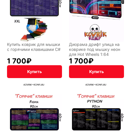
Текущий:
Колумбус
СССР
Аниме
Транспорт
Абстракция
Купить коврик для мышки
Диорама дрифт улица на
с горячими клавишами C#
коврике под мышку неон
для Hot Wheels 1:64
1 700
₽
1 700
₽
Фентези
Космос
Купить
Купить
Мистика
Дарк NET