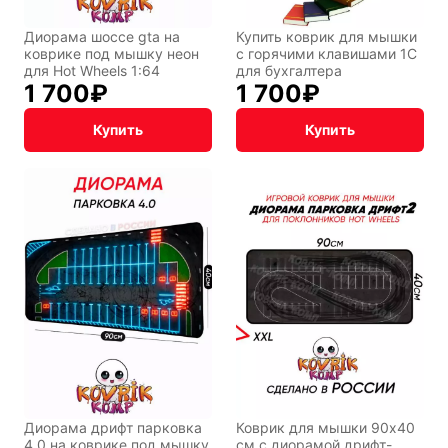
Диорама шоссе gta на
Купить коврик для мышки
коврике под мышку неон
с горячими клавишами 1С
для Hot Wheels 1:64
для бухгалтера
1 700
₽
1 700
₽
Купить
Купить
Диорама дрифт парковка
Коврик для мышки 90x40
4.0 на коврике под мышку
см с диорамой дрифт-