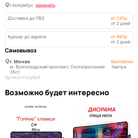
г.
Колумбус
изменить
Доставка до ПВЗ
от 235р.
от 2 дней
Мария
В виде
Карташева
ковра
Курьер до адреса
от 497р.
от 2 дней
Самовывоз
Восточный
Кудряшка
стиль
г. Москва
Бесплатно
м. Волгоградский проспект, Скотопрогонная
Завтра
35с1
Артикул:
Голубой
INariArt
Разное
Возможно будет интересно
По мотивам
CHERVONNYI
игр
BadStory