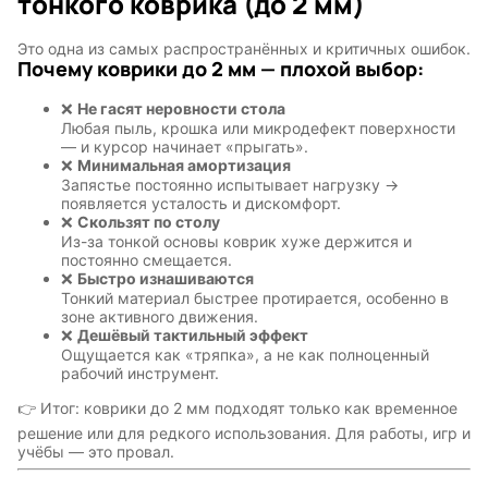
тонкого коврика (до 2 мм)
Это одна из самых распространённых и критичных ошибок.
Почему коврики до 2 мм — плохой выбор:
❌
Не гасят неровности стола
Любая пыль, крошка или микродефект поверхности
— и курсор начинает «прыгать».
❌
Минимальная амортизация
Запястье постоянно испытывает нагрузку →
появляется усталость и дискомфорт.
❌
Скользят по столу
Из-за тонкой основы коврик хуже держится и
постоянно смещается.
❌
Быстро изнашиваются
Тонкий материал быстрее протирается, особенно в
зоне активного движения.
❌
Дешёвый тактильный эффект
Ощущается как «тряпка», а не как полноценный
рабочий инструмент.
👉 Итог: коврики до 2 мм подходят только как временное
решение или для редкого использования. Для работы, игр и
учёбы — это провал.