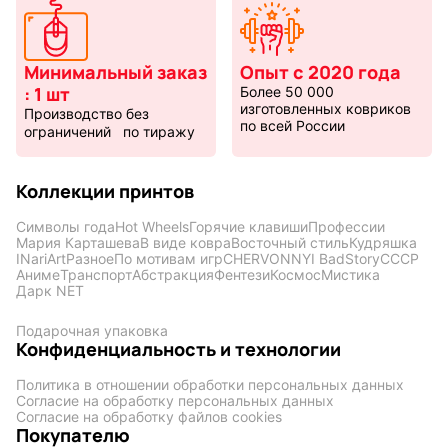
Минимальный заказ
Опыт с 2020 года
Фентези
Космос
: 1 шт
Более 50 000
изготовленных ковриков
Производство без
по всей России
ограничений по тиражу
Мистика
Дарк NET
Коллекции принтов
Символы года
Hot Wheels
Горячие клавиши
Профессии
Мария Карташева
В виде ковра
Восточный стиль
Кудряшка
INariArt
Разное
По мотивам игр
CHERVONNYI BadStory
СССР
Аниме
Транспорт
Абстракция
Фентези
Космос
Мистика
Дарк NET
Подарочная
Подарочная упаковка
Конфиденциальность и технологии
упаковка
Политика в отношении обработки персональных данных
Согласие на обработку персональных данных
Согласие на обработку файлов cookies
Покупателю