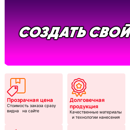
Восточный
Кудряшк
стиль
INariArt
Разное
По мотивам
CHERVON
игр
BadStory
Текущий:
Колумбус
СССР
Аниме
Прозрачная цена
Долговечная
продукция
Стоимость заказа сразу
видна на сайте
Качественные материалы
и технологии нанесения
Транспорт
Абстракц