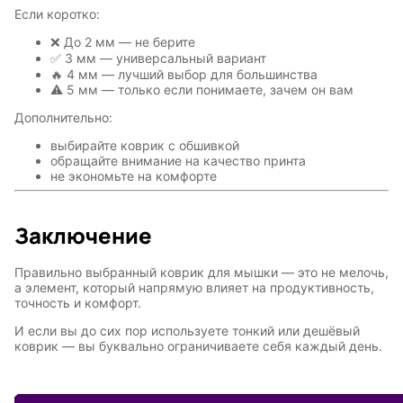
Если коротко:
❌ До 2 мм — не берите
✅ 3 мм — универсальный вариант
🔥 4 мм — лучший выбор для большинства
⚠ 5 мм — только если понимаете, зачем он вам
Дополнительно:
выбирайте коврик с обшивкой
Символы
Hot Whee
обращайте внимание на качество принта
года
не экономьте на комфорте
Заключение
Горячие
Професс
клавиши
Правильно выбранный коврик для мышки — это не мелочь,
а элемент, который напрямую влияет на продуктивность,
точность и комфорт.
Мария
В виде
И если вы до сих пор используете тонкий или дешёвый
Карташева
ковра
коврик — вы буквально ограничиваете себя каждый день.