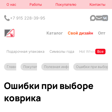
О нас
Работы
Покупателю
Контакты
+7 915 228-39-95
Каталог
Свой дизайн
Опт
Подарочная упаковка
Символы года
Hot Wheels
Все
Горя
Главная
Покупателю
Полезная информация
Ошибки при выборе 
Ошибки при выборе
коврика