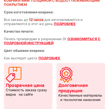
КОВРИКИ 4ММ ТОЛЩИНОЙ С ВОДООТТАЛКИВАЮЩИМ
ПОКРЫТИЕМ
Срок изготовления коврика:
Горячие
Профессии
клавиши
Все заказы до
12 часов
дня изготавливаются и
отправляются в этот же день
ПОДРОБНЕЕ
Качество печати:
Мария
В виде
Печать производим в разрешении 2К
ОЗНАКОМИТЬСЯ С
Карташева
ковра
ПОДРОБНОЙ ИНСТРУКЦИЕЙ
Цвет обшивки коврика:
Как выглядят цвета
ПОДРОБНЕЕ
Восточный
Кудряшка
стиль
Прозрачная цена
Долговечная
INariArt
Разное
продукция
Стоимость заказа сразу
видна на сайте
Качественные материалы
и технологии нанесения