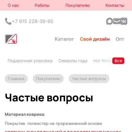
О нас
Работы
Покупателю
Контакты
+7 915 228-39-95
Каталог
Свой дизайн
Опт
Подарочная упаковка
Символы года
Hot Wheels
Все
Горя
Главная
Покупателю
Частые вопросы
Частые вопросы
Материал коврика:
Символы
Hot Wheels
года
Покрытие полиэстер на прорезиненной основе