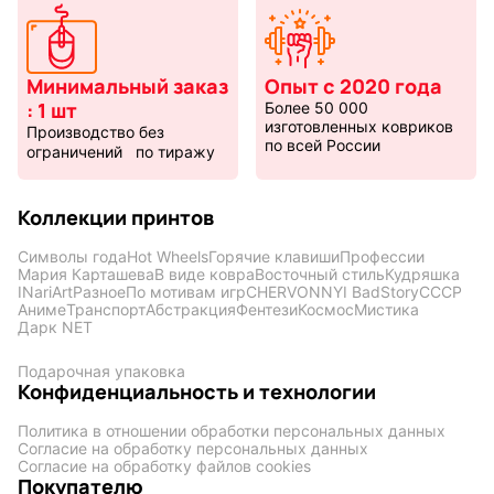
По мотивам
CHERVONNYI
игр
BadStory
Минимальный заказ
Опыт с 2020 года
Текущий:
Колумбус
: 1 шт
Более 50 000
СССР
Аниме
изготовленных ковриков
Производство без
по всей России
ограничений по тиражу
Коллекции принтов
Транспорт
Абстракция
Символы года
Hot Wheels
Горячие клавиши
Профессии
Мария Карташева
В виде ковра
Восточный стиль
Кудряшка
INariArt
Разное
По мотивам игр
CHERVONNYI BadStory
СССР
Аниме
Транспорт
Абстракция
Фентези
Космос
Мистика
Дарк NET
Фентези
Космос
Подарочная упаковка
Конфиденциальность и технологии
Политика в отношении обработки персональных данных
Мистика
Дарк NET
Согласие на обработку персональных данных
Согласие на обработку файлов cookies
Покупателю